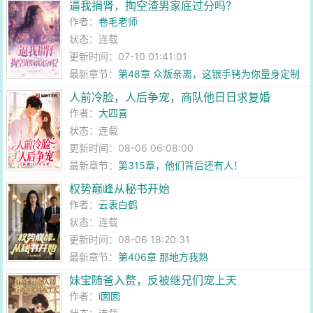
逼我捐肾，掏空渣男家底过分吗？
作者：
卷毛老师
状态：连载
更新时间：07-10 01:41:01
最新章节：
第48章 众叛亲离，这银手铐为你量身定制
人前冷脸，人后争宠，商队他日日求复婚
作者：
大四喜
状态：连载
更新时间：08-06 06:08:00
最新章节：
第315章，他们背后还有人！
权势巅峰从秘书开始
作者：
云衷白鹤
状态：连载
更新时间：08-06 18:20:31
最新章节：
第406章 那地方我熟
妹宝随爸入赘，反被继兄们宠上天
作者：
i囡囡