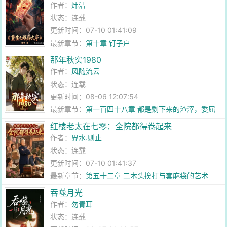
作者：
炜洁
状态：连载
更新时间：07-10 01:41:09
最新章节：
第十章 钉子户
那年秋实1980
作者：
风随流云
状态：连载
更新时间：08-06 12:07:54
最新章节：
第一百四十八章 都是剩下来的渣滓，委屈
什么？
红楼老太在七零：全院都得卷起来
作者：
界水.则止
状态：连载
更新时间：07-10 01:41:37
最新章节：
第五十二章 二木头挨打与套麻袋的艺术
吞噬月光
作者：
勿青耳
状态：连载