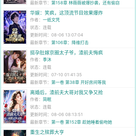
最新章节：
第158章 林薇薇被爆抄袭，还有偷窃
华娱：笑疯，这顶流节目效果爆炸
作者：
一纸文凭
状态：连载
更新时间：08-06 13:07:04
最新章节：
第106章：降维打击
挺孕肚嫁京圈太子爷，渣前夫悔疯
作者：
季沐
状态：连载
更新时间：07-10 01:41:35
最新章节：
第一卷 第38章 开好房间等我
离婚后，渣前夫大哥对我又争又抢
作者：
简眠
状态：连载
更新时间：08-06 08:13:51
最新章节：
第一卷 第152章 趁她睡着偷吻她
重生之殡葬大亨