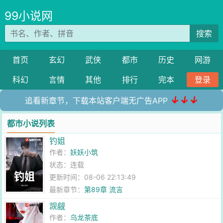
99小说网
搜索
首页
玄幻
武侠
都市
历史
网游
科幻
言情
其他
排行
完本
登录
↓↓↓
追看新章节，下载本站客户端无广告APP
都市小说列表
钓姐
作者：
妖妖小筑
状态：连载
更新时间：08-06 22:13:49
最新章节：
第89章 流言
觊觎
作者：
乌龙茶底