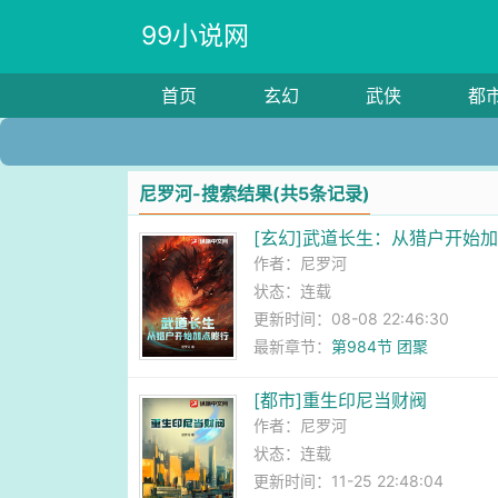
99小说网
首页
玄幻
武侠
都
尼罗河-搜索结果(共5条记录)
[玄幻]武道长生：从猎户开始
作者：
尼罗河
状态：连载
更新时间：08-08 22:46:30
最新章节：
第984节 团聚
[都市]重生印尼当财阀
作者：
尼罗河
状态：连载
更新时间：11-25 22:48:04