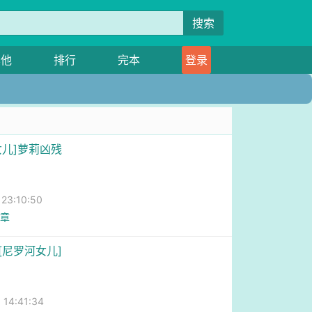
搜索
其他
排行
完本
登录
女儿]萝莉凶残
3:10:50
0章
[尼罗河女儿]
4:41:34