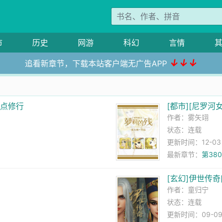
市
历史
网游
科幻
言情
↓↓↓
追看新章节，下载本站客户端无广告APP
加点修行
[都市][尼罗河
作者：
雾矢翊
状态：连载
更新时间：12-03 2
最新章节：
第38
[玄幻]伊世传奇
作者：
童归宁
状态：连载
更新时间：09-09 1