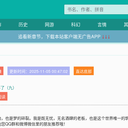
市
历史
网游
科幻
言情
追看新章节，下载本站客户端无广告APP
↓↓↓
糖
更新时间：2025-11-05 00:47:02
直达底部
日落了（九）
阅读
始，也是梦的碎裂。我是既无忧，无名酒肆的老板，也是这个世界唯一的
向您QQ群和微博微信里的朋友推荐哦！