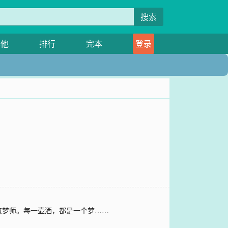
搜索
其他
排行
完本
登录
筑梦师。每一壶酒，都是一个梦……