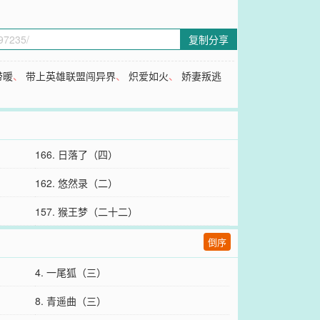
复制分享
带暖
、
带上英雄联盟闯异界
、
炽爱如火
、
娇妻叛逃
166. 日落了（四）
162. 悠然录（二）
157. 猴王梦（二十二）
倒序
4. 一尾狐（三）
8. 青遥曲（三）