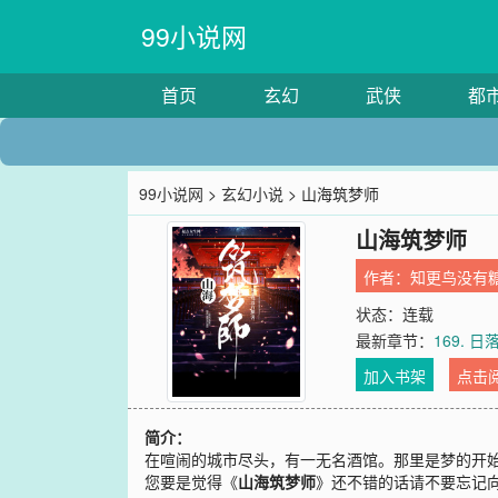
99小说网
首页
玄幻
武侠
都
99小说网
>
玄幻小说
> 山海筑梦师
山海筑梦师
作者：
知更鸟没有
状态：连载
最新章节：
169. 
加入书架
点击
简介：
在喧闹的城市尽头，有一无名酒馆。那里是梦的开
您要是觉得《
山海筑梦师
》还不错的话请不要忘记