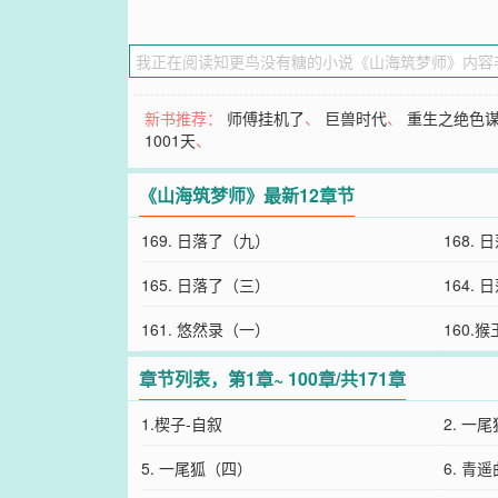
新书推荐：
师傅挂机了
、
巨兽时代
、
重生之绝色
1001天
、
《山海筑梦师》最新12章节
169. 日落了（九）
168.
165. 日落了（三）
164.
161. 悠然录（一）
160.
章节列表，第1章~ 100章/共171章
1.楔子-自叙
2. 一
5. 一尾狐（四）
6. 青