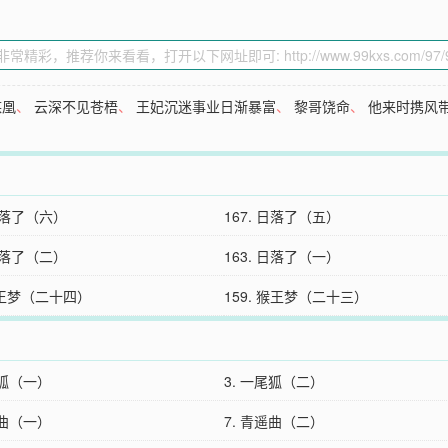
谋凰
、
云深不见苍梧
、
王妃沉迷事业日渐暴富
、
黎哥饶命
、
他来时携风
 日落了（六）
167. 日落了（五）
 日落了（二）
163. 日落了（一）
猴王梦（二十四）
159. 猴王梦（二十三）
尾狐（一）
3. 一尾狐（二）
遥曲（一）
7. 青遥曲（二）