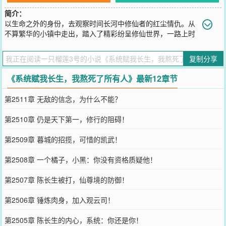
简介：
以生命之外的身份，去观察时间长河中修仙者的红尘情仇。从
不算繁华的小镇中走出，踏入了精彩纷呈修仙世界，一路上时
快时慢，或走或休息，但他从未停下自己的脚步。末法时代，诸帝时
代，黑暗动乱时代......所有的时代都有他的身影，而他唯一能做的事
复制分享
情，就是亲眼看着曾经的故人死去，然后为他们送葬......陈长生穿越
到浩瀚的修仙世界，觉醒了长生系统。沉睡一年就增长一年的寿命，
《系统赋我长生，我熬死了所有人》最新12章节
并且还能并且还能获得一个属性点。我陈长生对打打杀杀没有兴趣，
我只想好好的睡觉，顺便送故人最后一程。沉睡十年，曾经的村子已
第2511章 无敌的信念，为什么不能？
经物是人非。沉睡百年，昔日的皇朝已经不在。沉睡千年，随手种下
的花朵，已经成为无数修士争抢的灵药。沉睡万年，原来养的小鸟已
第2510章 仍是天下第一，修行的阻碍！
经变成了一方妖帝。当某一天陈长生随手掏出腰间的柴刀轻轻一划，
整个天空瞬间裂成了两半。人族大帝：老师，是你回来了吗？禁地之
第2509章 暮城的招揽，可惜的凯武！
主：曾经的故人呀，我该怎么面对你。......
您要是觉得《
系统赋我长生，我熬死了所有人
》还不错的话请不要忘
第2508章 一个橘子，小黑：你没有资格质疑他！
记向您QQ群和微博微信里的朋友推荐哦！
第2507章 陈长生被打，仙尊境的防御！
第2506章 锤炼肉身，加入观云司！
第2505章 陈长生的内心，系统：你还是你！