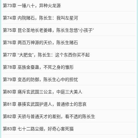
第73章 一锤八十，异种火龙源
第74章 内院赌石，陈长生：我叫左星河
第75章 昆仑圣地长老姜峰，陈长生忽悠“小孩子”
第76章 两百万神源的天价，陈长生赌石
第77章 “大肥虫”，陈长生：这个东西你买不起
第78章 巫族金蚕蛊，不死之身的雏形
第79章 变态的防御，陈长生心中的担忧
第80章 痛斥玄武国三公主，中庭三大美人
第81章 暴揍玄武国护道人，普通修士的悲哀
第82章 天骄与普通天才的差别，看不透的陈长生
第83章 七十二路尘烟，好奇心害死猫