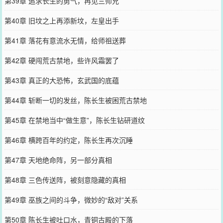
第39章 追求长生的勇气，再见三师兄
第40章 旧坟之上再添新坟，左皇出手
第41章 落花有意流水无情，给师祖送葬
第42章 硬闯荒古禁地，些许风霜罢了
第43章 真正的大恐怖，玄武国的底蕴
第44章 斩断一切的发丝，陈长生被困荒古禁地
第45章 在禁地当中“做生意”，陈长生钻研道纹
第46章 横跨百年的约定，陈长生再次沉睡
第47章 天地绝命阵，另一部分真相
第48章 三色传送阵，被刻意隐藏的真相
第49章 巫族之间的斗争，微妙的“敌对”关系
第50章 陈长生被吐口水，青铜古殿的下落