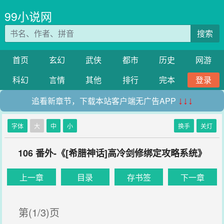
99小说网
搜索
首页
玄幻
武侠
都市
历史
网游
科幻
言情
其他
排行
完本
登录
追看新章节，下载本站客户端无广告APP
↓↓↓
字体
大
中
小
换手
关灯
106 番外-《[希腊神话]高冷剑修绑定攻略系统》
上一章
目录
存书签
下一章
第(1/3)页