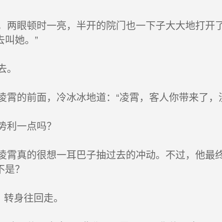
两眼顿时一亮，半开的院门也一下子大大地打开了
叫她。”
去。
霄的前面，冷冰冰地道：“凌霄，客人你带来了，
势利一点吗？
霄真的很想一耳巴子抽过去的冲动。不过，他最终
不是？
，转身往回走。