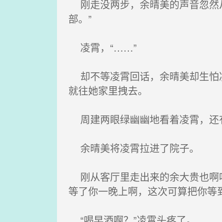
刚走没两步，余晴美的声音忽然从
部。”
凌霄，“……”
却不等凌霄回话，余晴美却生怕凌
就往她家里拽去。
周建两眼绿幽幽地看着凌霄，还有
余晴美将凌霄拉进了院子。
刚从客厅里走出来的余大贵也啊呀
等了你一晚上啊，这次可算把你等
“喝早酒啊？”凌霄头疼了。