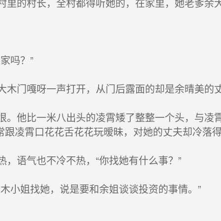
里的村长，全村都得听她的，在家里，她老爹余
家吗？”
木门嘎呀一声打开，从门后露面的却是余晴美的
。他比一米八出头的凌霄矮了整整一个头，与凌霄
常跟凌霄口花花舌花花玩暧昧，对她的丈夫却冷落
，语气也不冷不热，“你找她有什么事？”
木小姐找她，说是要和余姐谈谈投资的事情。”