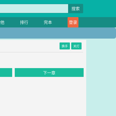
搜索
其他
排行
完本
登录
换手
关灯
下一章