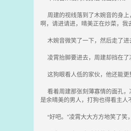
周建的视线落到了木婉音的身上，
啊，请进请进，晴美正在炒菜，我去
木婉音微笑了一下，然后走了进
凌霄抬脚要进去，周建却挡在了凌
这狗眼看人低的家伙，他还能更
看着周建那张刻薄寡情的面孔，凌
是余晴美的男人，打狗也得看主人
“好吧。”凌霄大大方方地笑了笑