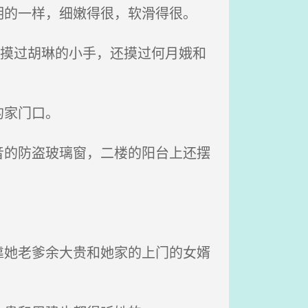
的一样，细嫩得很，软滑得很。
也摸过胡琳的小手，还摸过何月娥和
的家门口。
的防盗玻璃窗，二楼的阳台上还摆
她老爹余大贵和她家的上门的女婿