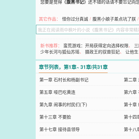
您要是觉得《
腹黑书记
》还不错的话请不要忘记向
其它作品：
怪你过分真诚
/
腹黑小娘子差点坑了朕
/
新书推荐：
蛮荒游戏：开局获得定向选择权限
、
三
少年长河与狐仙苏瑶
、
摄政王的驭兽狂妃
、
让他生
章节列表，第1章~ 31章/共31章
第一章 石村长和杨副书记
第二章
第五章 哑巴吃黄连
第六章
第九章 闹事的村民们(下)
第十章
第十三章 不要脸
第十四
第十七章 接待县领导
第十八