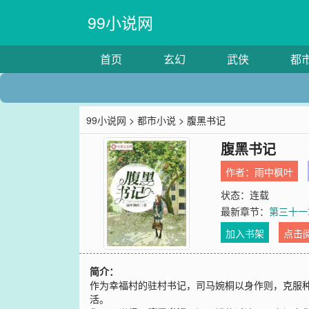
99小说网
首页
玄幻
武侠
都
99小说网
>
都市小说
> 腹黑书记
腹黑书记
作者：
雨中枫叶
状态：连载
最新章节：
第三十一
加入书架
点击
简介：
作为幸福村的驻村书记，司马婉桐以身作则，克服
活。