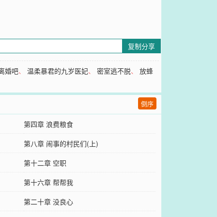
复制分享
离婚吧
、
温柔暴君的九岁医妃
、
密室逃不脱
、
放蜂
倒序
第四章 浪费粮食
第八章 闹事的村民们(上)
第十二章 空职
第十六章 帮帮我
第二十章 没良心