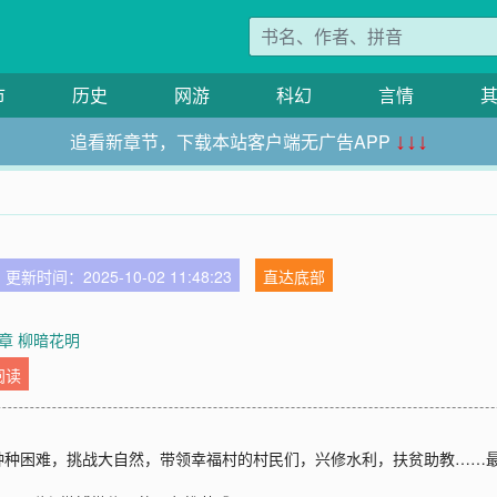
市
历史
网游
科幻
言情
追看新章节，下载本站客户端无广告APP
↓↓↓
更新时间：2025-10-02 11:48:23
直达底部
章 柳暗花明
阅读
种种困难，挑战大自然，带领幸福村的村民们，兴修水利，扶贫助教……