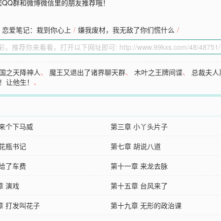
您QQ群和微博微信里的朋友推荐哦！
恋爱笔记：栽到你心上
/
嫌我废材，我无敌了你们慌什么
/
国之天降神人
、
魔王又退出了诸界聊天群
、
木叶之王牌间谍
、
总裁夫人
！让他生！
、
 来个下马威
第三章 小丫头片子
 花瓶书记
第七章 胡说八道
 给了车费
第十一章 来龙去脉
章 演戏
第十五章 台风来了
章 打发叫花子
第十九章 无形的政治课