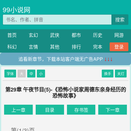
99小说网
搜索
首页
玄幻
武侠
都市
历史
网游
科幻
言情
其他
排行
完本
登录
追看新章节，下载本站客户端无广告APP
↓↓↓
字体
大
中
小
换手
关灯
第29章 午夜节目(5)-《恐怖小说家周德东亲身经历的
恐怖故事》
上一章
目录
存书签
下一章
第(1/3)页