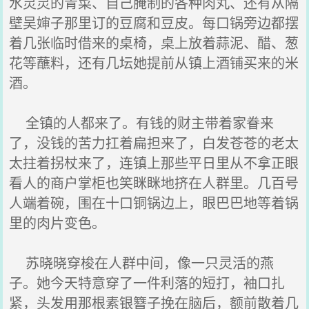
水灵灵的青菜、自己腌制的各种肉丸、还有从隔
壁吴婶子那里订的豆腐和豆皮。每口锅旁边都摆
着几张临时借来的桌椅，桌上放着蒜泥、醋、葱
花等蘸料，还有几坛她提前从镇上酒铺买来的米
酒。
全镇的人都来了。有钱的财主带着家眷来
了，没钱的苦力扛着扁担来了，白发苍苍的老太
太拄着拐杖来了，连镇上那些平日里从不拿正眼
看人的商户掌柜也笑眯眯地挤在人群里。几百号
人端着碗，围在十口铜锅边上，眼巴巴地等着锅
里的肉片变色。
苏晓晓穿梭在人群中间，像一只灵活的燕
子。她今天特意穿了一件利落的短打，袖口扎
紧，头发用那根素银簪子挽在脑后，额前散着几