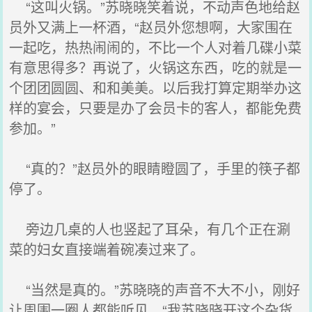
“这叫火锅。”苏晓晓笑着说，不动声色地给赵
员外又满上一杯酒，“赵员外您想啊，大家围在
一起吃，热热闹闹的，不比一个人对着几碟小菜
有意思得多？再说了，火锅这东西，吃的就是一
个团团圆圆、和和美美。以后我打算定期举办这
样的宴会，只要是办了会员卡的客人，都能免费
参加。”
“真的？”赵员外的眼睛瞪圆了，手里的筷子都
停了。
旁边几桌的人也竖起了耳朵，有几个正在涮
菜的妇女直接端着碗凑过来了。
“当然是真的。”苏晓晓的声音不大不小，刚好
让周围一圈人都能听见，“我苏晓晓开这个杂货