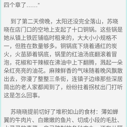
四个章了……”
到了第二天傍晚，太阳还没完全落山，苏晓
晓在店门口的空地上支起了十口铜锅。这些锅是
她从镇上铁匠铺临时租来的，大大小小规格不
一，但胜在数量够多。铜锅底下烧着通红的炭
火，火苗舔着锅底，锅里的红油汤底翻滚着冒
泡，花椒和干辣椒在沸油中上下翻腾，溅起一朵
朵红亮亮的油花。麻辣鲜香的气味随着晚风飘散
出去，弥漫了整整三条街，连镇子边缘那些深居
简出的老人家都闻到了，纷纷拄着拐杖出门打听
这是怎么回事。
苏晓晓提前切好了堆积如山的食材：薄如蝉
翼的牛肉片、白嫩嫩的鱼片、切成小段的毛肚、