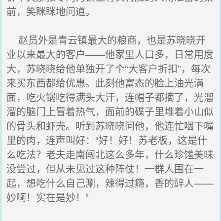
前，笑眯眯地问道。
赵员外是青云镇最大的粮商，也是苏晓晓开
业以来最大的客户——他家里人口多，日常用度
大，苏晓晓给他单独开了个“大客户折扣”，每次
来买东西都给优惠。此刻他富态的脸上油光满
面，吃火锅吃得满头大汗，连帽子都摘了，光溜
溜的脑门上冒着热气，面前的碟子里堆着小山似
的骨头和虾壳。听到苏晓晓问他，他连忙咽下嘴
里的肉，连声叫好：“好！好！苏老板，这是什
么吃法？老夫走南闯北这么多年，什么珍馐美味
没尝过，但从未见过这种阵仗！一群人围在一
起，想吃什么自己涮，辣得过瘾，香的醉人——
妙啊！实在是妙！”