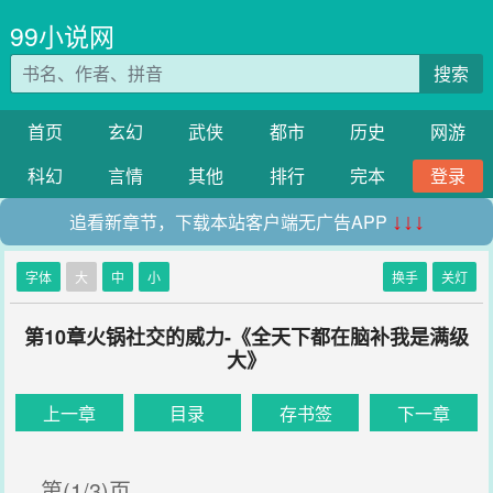
99小说网
搜索
首页
玄幻
武侠
都市
历史
网游
科幻
言情
其他
排行
完本
登录
追看新章节，下载本站客户端无广告APP
↓↓↓
字体
大
中
小
换手
关灯
第10章火锅社交的威力-《全天下都在脑补我是满级
大》
上一章
目录
存书签
下一章
第(1/3)页