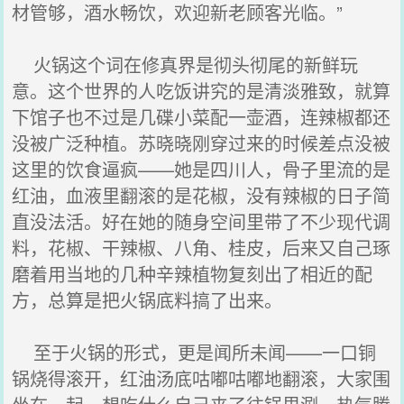
材管够，酒水畅饮，欢迎新老顾客光临。”
火锅这个词在修真界是彻头彻尾的新鲜玩
意。这个世界的人吃饭讲究的是清淡雅致，就算
下馆子也不过是几碟小菜配一壶酒，连辣椒都还
没被广泛种植。苏晓晓刚穿过来的时候差点没被
这里的饮食逼疯——她是四川人，骨子里流的是
红油，血液里翻滚的是花椒，没有辣椒的日子简
直没法活。好在她的随身空间里带了不少现代调
料，花椒、干辣椒、八角、桂皮，后来又自己琢
磨着用当地的几种辛辣植物复刻出了相近的配
方，总算是把火锅底料搞了出来。
至于火锅的形式，更是闻所未闻——一口铜
锅烧得滚开，红油汤底咕嘟咕嘟地翻滚，大家围