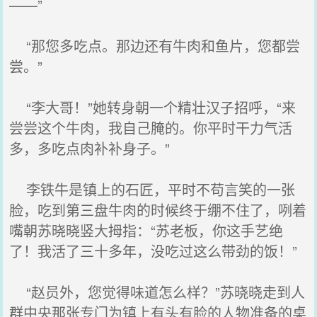
——”
“那您多吃点。那边还有牛肉和鱼片，您都尝
尝。”
“李大哥！”她转身朝一个精壮汉子招呼，“来
尝尝这个牛肉，我自己腌的。你平时干力气活
多，多吃点肉补补身子。”
李铁牛是镇上的石匠，平时不苟言笑的一张
脸，吃到第三盘牛肉的时候终于绷不住了，咧着
嘴朝苏晓晓竖大拇指：“苏老板，你这手艺绝
了！我活了三十多年，没吃过这么带劲的饭！”
“赵员外，您觉得味道怎么样？”苏晓晓走到人
群中央那张专门为镇上有头有脸的人物准备的桌