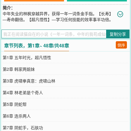
简介：
中年失业的林枫穿越异界，获得一年一词条金手指。【长寿】
—寿命翻倍。【超凡悟性】—学习任何技能的效率事半功倍。
【火候掌控】—对任何火焰的掌控都炉火纯青。【引雷】—下雨天每
根头发都是避雷针。【存在感隐匿】—你看不见我，看不见我。【欢
复制分享
愉神体】—你懂的。…从凡俗武道到练气仙道。林枫本想低调发育，
奈何老是招惹是非。双胞胎姐妹：“林叔，救命之恩，以身相许，天经
章节列表，第1章~ 48章/共48章
倒序
地义。”皇族公主：“林枫，今日这驸马之位你坐定了！”仙门圣女：“林
师弟，你是我的人，谁也别想抢走！”仙门圣女的师尊：“坏蛋，动作
第1章 五年时光，超凡悟性
快点，别让我那爱徒发现了！”魔宗圣女：“这正道仙门是真乱。”
您要是觉得《
一年一词条，中年的我苟成仙帝
》还不错的话请不要忘
第2章 韩家两姐妹
记向您QQ群和微博微信里的朋友推荐哦！
第3章 虎啸拳真意：虎啸山林
第4章 林老弟是个奇人
第5章 阴蛇帮
第6章 连杀两人
第7章 阴蛇手，石肤功