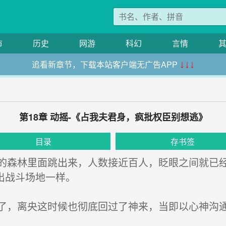
市
历史
网游
科幻
言情
追看新章节，下载本站客户端无广告APP
↓↓↓
第18章 动摇-《占我夫君身，疯批权臣别想逃》
目录
存书签
森林里面跳出来，人数接近百人，眨眼之间就已经
出战斗场地一样。
，离央这时候也彻底回过了神来，当即以心神沟通