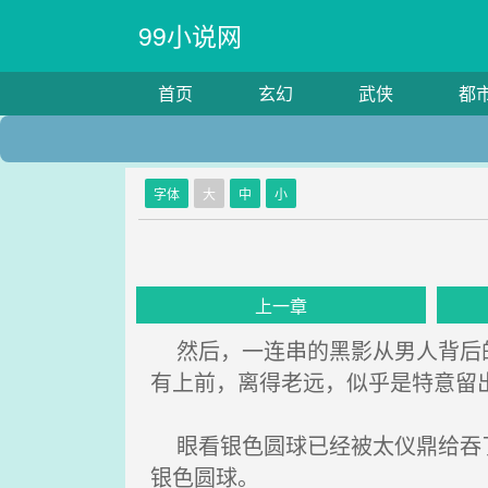
99小说网
首页
玄幻
武侠
都
字体
大
中
小
上一章
然后，一连串的黑影从男人背后的
有上前，离得老远，似乎是特意留
眼看银色圆球已经被太仪鼎给吞了
银色圆球。