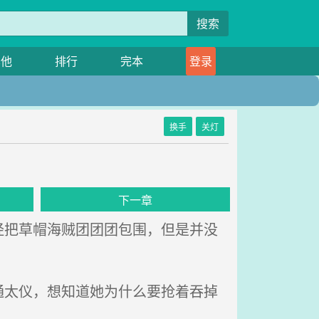
搜索
其他
排行
完本
登录
换手
关灯
下一章
把草帽海贼团团团包围，但是并没
太仪，想知道她为什么要抢着吞掉