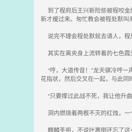
到了程府后王兴新险些被程咬金胳
新才缓过来。匆忙教会被程处默叫
说完不理会程处默就去请人，程
其实在离央身上流转着的七色霞
“哼，大道传音！”龙天骐冷哼一
花指状，然后交叉在一起，与此同
“只要撑过此战不死，我让他升曲
洞内燃烧着两根不灭的红烛，一个
麒麟圣祖，不说叶寒倒还忘了这一