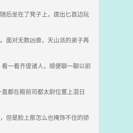
。随后坐在了凳子上，拔出匕首边玩
里。面对无数凶兽，天山派的弟子再
看一看齐偍诸人，顺便聊一聊以前
直都在殿前司都太尉位置上混日
手，但是脸上那怎么也掩饰不住的骄