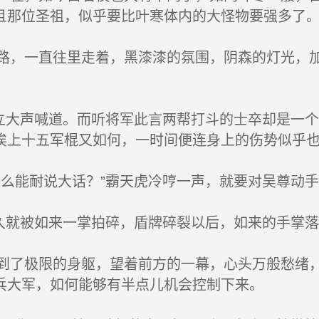
且那位圣祖，似乎要比叶寒体内的大怪物要强多了
，一直往里走着，黑漆漆的氛围，阴森的灯光，加
立大声喊道。而听将军此言两帮打斗的士卒却是一
挨上十五军棍又如何，一时间便连身上的伤势似乎
么能耐说大话？”霸天虎冷哼一声，就要对吴尊动手
久就被如来一掌拍碎，盾牌碎裂以后，如来的手掌
了极限的身躯，望着前方的一幕，心头万般愁绪，
兵大军，如何能够有半点儿机会控制下来。