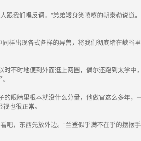
人跟我们唱反调。”弟弟矮身笑嘻嘻的朝泰勒说道
中同样出现各式各样的异兽，将我们彻底堵在峡谷
。
时不时地便到外面逛上两圈，偶尔还跑到太学中，
了。
的眼睛里根本就没什么分量，他做官这么多年，一
轻视也很正常。
看吧，东西先放外边。”兰登似乎满不在乎的摆摆