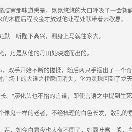
肢窝那味道熏晕，晃晃悠悠的大口呼吸了一会新鲜
来的木匠后程咬金才放过他让程处默带着去歇息。
处默一听陛下高兴，翻身上马就往家去。
光，乃是从他的丹田处映透而出的。
声，双手开始不断的搓揉，随后两只手摆出了一个
时广场上的大道之桥瞬间消失，化为灵珠回到了龙
长。”廖化头也不抬的言道，即使言语之中提到生
像鬼一样的老者，不经梳理的白色长发，散乱的
茬，如今白君夜也大有不同了，如同叶寒一般，白