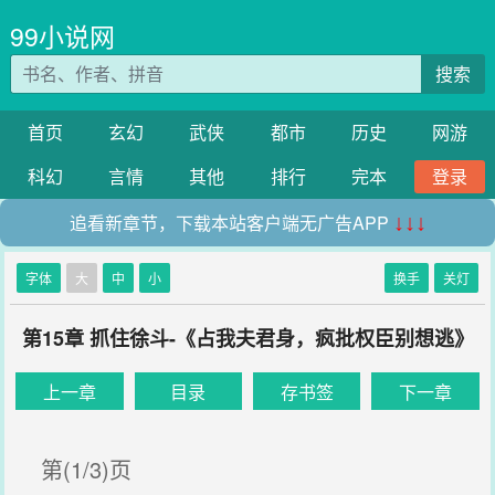
99小说网
搜索
首页
玄幻
武侠
都市
历史
网游
科幻
言情
其他
排行
完本
登录
追看新章节，下载本站客户端无广告APP
↓↓↓
字体
大
中
小
换手
关灯
第15章 抓住徐斗-《占我夫君身，疯批权臣别想逃》
上一章
目录
存书签
下一章
第(1/3)页