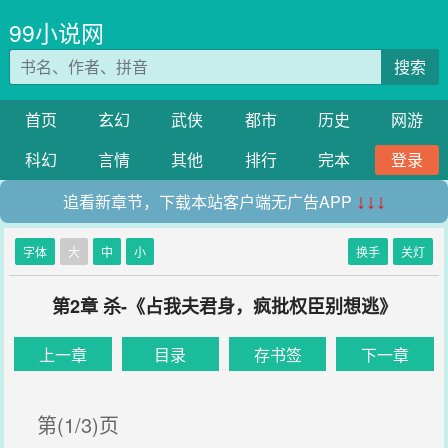
99小说网
搜索
首页
玄幻
武侠
都市
历史
网游
科幻
言情
其他
排行
完本
登录
追看新章节，下载本站客户端无广告APP
↓↓↓
字体
大
中
小
换手
关灯
第2章 杀-《占我夫君身，疯批权臣别想逃》
上一章
目录
存书签
下一章
第(1/3)页