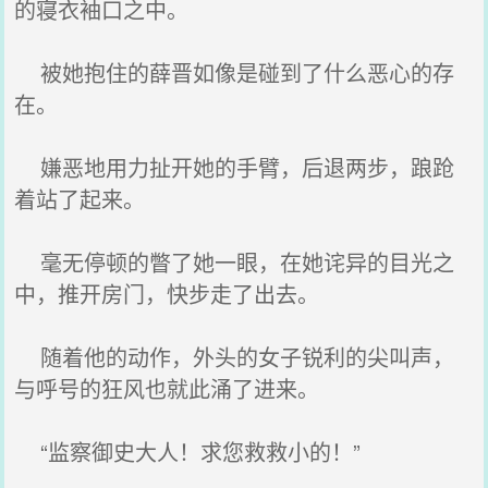
的寝衣袖口之中。
被她抱住的薛晋如像是碰到了什么恶心的存
在。
嫌恶地用力扯开她的手臂，后退两步，踉跄
着站了起来。
毫无停顿的瞥了她一眼，在她诧异的目光之
中，推开房门，快步走了出去。
随着他的动作，外头的女子锐利的尖叫声，
与呼号的狂风也就此涌了进来。
“监察御史大人！求您救救小的！”