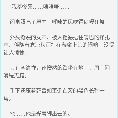
“我爹惨死……唔唔唔……”
闪电照亮了屋内，呼啸的风吹得纱幔狂舞。
外头撕裂的女声、被人粗暴捂住嘴巴的挣扎
声、伴随着寒凉秋雨打在游廊上头的闷响，没得
让人惊悚。
只有李清禅，还懵然的跌坐在地上，眉宇间
满是无措。
手下还压着薛晋如歪倒在旁的黑色长靴一
角。
他……他是光着脚出去的。