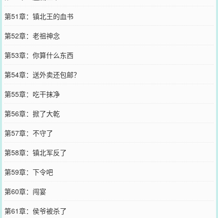
第51章：镇北王的血书
第52章：老祖神念
第53章：你算什么东西
第54章：送外卖还包邮？
第55章：吃干抹净
第56章：掀了大乾
第57章：不守了
第58章：镇北军反了
第59章：下令吧
第60章：闯宴
第61章：侯爷被杀了