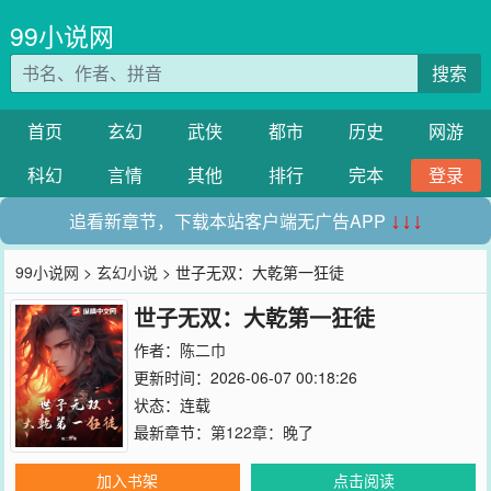
99小说网
搜索
首页
玄幻
武侠
都市
历史
网游
科幻
言情
其他
排行
完本
登录
追看新章节，下载本站客户端无广告APP
↓↓↓
99小说网
>
玄幻小说
> 世子无双：大乾第一狂徒
世子无双：大乾第一狂徒
作者：
陈二巾
更新时间：2026-06-07 00:18:26
状态：连载
最新章节：
第122章：晚了
加入书架
点击阅读