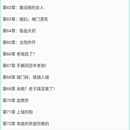
第62章：敢动我的女人
第63章：媳妇，堵门漂亮
第64章：极品大药
第65章：太阳炸开
第66章 老祖逃了？
第67章 手撕四百年老祖！
第68章 城门碎，铁骑入城
第69章 龙袍？老子踩泥里了！
第70章 血煞宗
第71章 上域的狗
第72章 本座的命是你救的