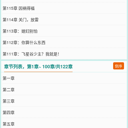
第115章 因祸得福
第114章 关门，放雷
第113章：媳妇别怕
第112章：你算什么东西
第111章：飞星谷少主？我就是！
章节列表，第1章~ 100章/共122章
倒序
第一章
第二章
第三章
第四章
第五章