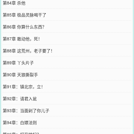
第84章 杀他
第85章 极品灵脉喝干了
第86章 你算什么东西？
第87章 敢动他，死！
第88章 这荒州，老子要了！
第89章 丫头片子
第90章 天狼撕裂手
第91章：镇北宗，立！
第92章：请君入瓮
第93章：当面剁了你儿子
第94章：白嫖法则