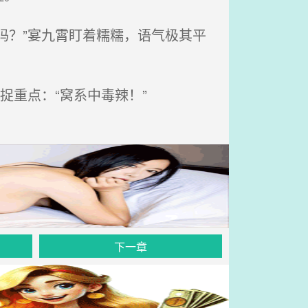
吗？”宴九霄盯着糯糯，语气极其平
重点：“窝系中毒辣！”
下一章