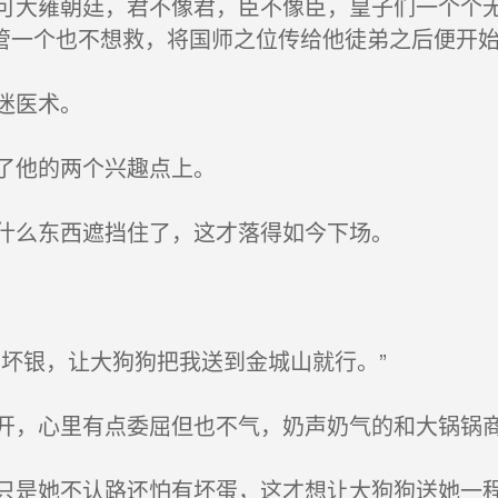
大雍朝廷，君不像君，臣不像臣，皇子们一个个无
管一个也不想救，将国师之位传给他徒弟之后便开
迷医术。
了他的两个兴趣点上。
什么东西遮挡住了，这才落得如今下场。
坏银，让大狗狗把我送到金城山就行。”
，心里有点委屈但也不气，奶声奶气的和大锅锅
是她不认路还怕有坏蛋，这才想让大狗狗送她一