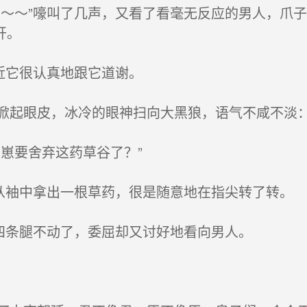
～～”嚎叫了几声，又看了看毫无反应的男人，爪
开。
近它很认真地跟它道谢。
起眼皮，冰冷的眼神扫向大黑狼，语气不咸不淡：
崽要舍弃这药草谷了？”
从袖中拿出一根草药，很是随意地在指尖转了转。
四条腿不动了，委屈却又讨好地看向男人。