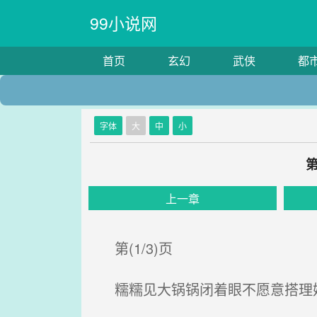
99小说网
首页
玄幻
武侠
都
字体
大
中
小
上一章
第(1/3)页
糯糯见大锅锅闭着眼不愿意搭理她