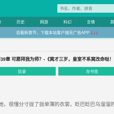
市
历史
网游
科幻
言情
追看新章节，下载本站客户端无广告APP
↓↓↓
第39章 可愿拜我为师？-《窝才三岁，皇室不系窝改命哒！
目录
存书签
，很懂分寸拢了拢单薄的衣裳，眨巴眨巴乌溜溜的