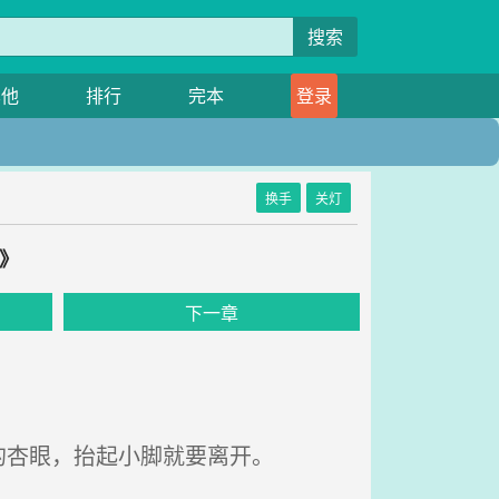
搜索
其他
排行
完本
登录
换手
关灯
》
下一章
杏眼，抬起小脚就要离开。