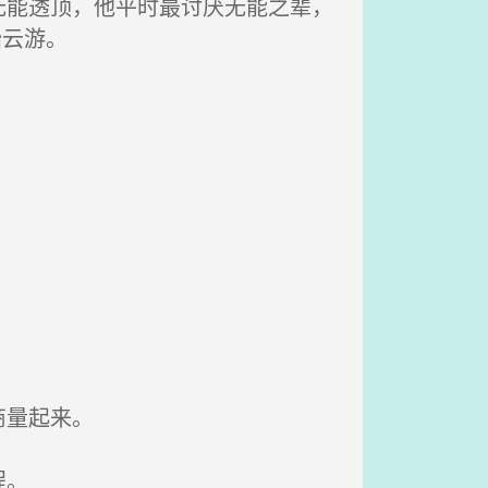
能透顶，他平时最讨厌无能之辈，
始云游。
商量起来。
程。