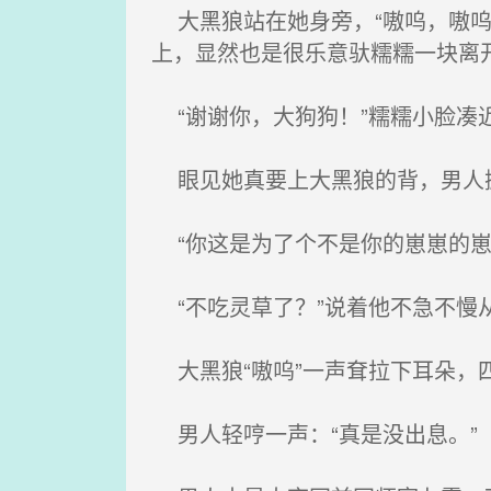
大黑狼站在她身旁，“嗷呜，嗷呜
上，显然也是很乐意驮糯糯一块离
“谢谢你，大狗狗！”糯糯小脸凑
眼见她真要上大黑狼的背，男人掀
“你这是为了个不是你的崽崽的崽
“不吃灵草了？”说着他不急不慢
大黑狼“嗷呜”一声耷拉下耳朵，
男人轻哼一声：“真是没出息。”