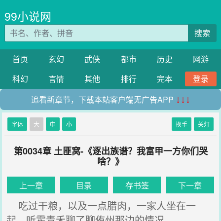
99小说网
搜索
首页
玄幻
武侠
都市
历史
网游
科幻
言情
其他
排行
完本
登录
追看新章节，下载本站客户端无广告APP
↓↓↓
字体
大
中
小
换手
关灯
第0034章 土匪窝-《逐出族谱？我富甲一方你们哭
啥？》
上一章
目录
存书签
下一章
吃过干粮，以及一点腊肉，一家人坐在一
起，听霍青禾聊了聊侑州那边的情况。