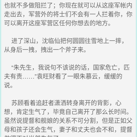
也就不多做阻拦了；你现在就可以从这座军帐内
走出去，军营外的将士们不会有一人拦着你，你
可以离开这座军营区任何你想去的地方。
进了深山，沈临仙把何圆圆往雪地上一摔，
从身后一拽，拽出一个斧子来。
“朱先生，我说句不该说的话，国家危亡，匹
夫有责……”袁旺财看了一眼朱慕云，缓缓的
说。
苏顾看着追赶者潇洒转身离开的背影，心
想，肯定生气了，毕竟自己离开了那么长时间。
虽然说提督和舰娘的关系不可分割，但是正如父
母和孩子还会生气，妻子和丈夫也会不和，提督