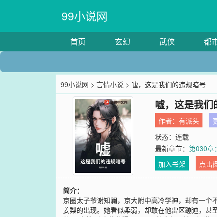
99小说网
首页
玄幻
武侠
都
99小说网
>
言情小说
> 嘘，这是我们的违规暗号
嘘，这是我们
作者：
有派头
更
状态：连载
最新章节：
第030
加入书架
点击
简介：
京圈太子爷谢知澜，京大附中高冷学神，却有一个不
姜梨的出现。她看似柔弱，却敢在他雷区蹦迪，甚至