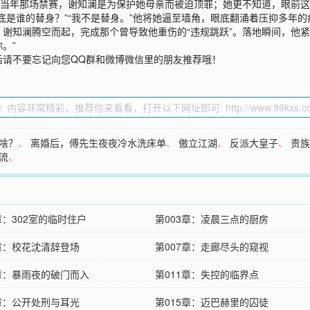
，当年那场禁赛，谢知澜是为保护她母亲而被迫顶罪；她更不知道，眼前
底是谁的替身？”“我不是替身。”他将她逼至墙角，眼底翻涌着压抑多年的
谢知澜腾空而起，完成那个曾导致他重伤的“违规跳跃”。落地瞬间，他紧
。”
话请不要忘记向您QQ群和微博微信里的朋友推荐哦！
啥？
、
离婚后，傅先生夜夜冷水洗床单
、
傲立江湖
、
反派大皇子
、
贵
流
、
章：302室的临时住户
第003章：凌晨三点的厨房
6章：校花沈清辞登场
第007章：走廊尽头的窥视
0章：暴雨夜的破门而入
第011章：失控的临界点
4章：公开处刑与耳光
第015章：迈巴赫里的囚徒