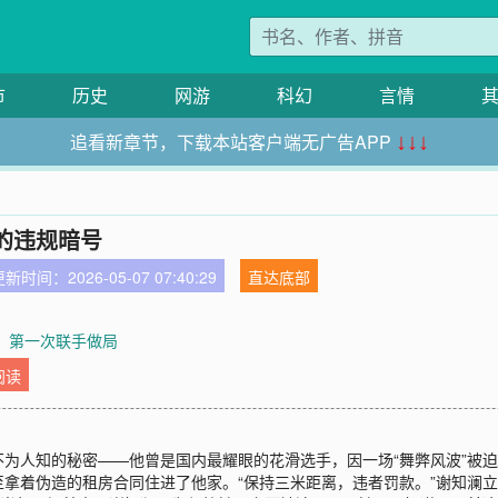
市
历史
网游
科幻
言情
追看新章节，下载本站客户端无广告APP
↓↓↓
的违规暗号
新时间：2026-05-07 07:40:29
直达底部
章：第一次联手做局
阅读
为人知的秘密——他曾是国内最耀眼的花滑选手，因一场“舞弊风波”被
拿着伪造的租房合同住进了他家。“保持三米距离，违者罚款。”谢知澜