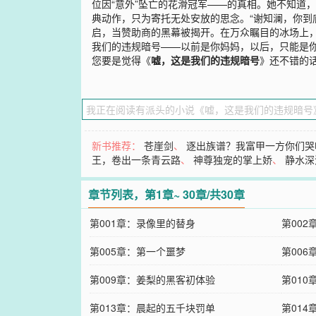
位因“意外”坠亡的花滑冠军——的真相。她不知道
典动作，只为寄托无处安放的思念。“谢知澜，你到
启，当赞助商的黑幕被揭开。在万众瞩目的冰场上，
我们的违规暗号——以前是你妈妈，以后，只能是你
您要是觉得《
嘘，这是我们的违规暗号
》还不错的
新书推荐：
苍崖剑
、
逐出族谱？我富甲一方你们哭
王，卷出一条青云路
、
神尊独宠的掌上娇
、
静水深
章节列表，第1章~ 30章/共30章
第001章：录像里的替身
第002
第005章：第一个噩梦
第00
第009章：姜梨的黑客初体验
第01
第013章：晨起的五千块罚单
第01