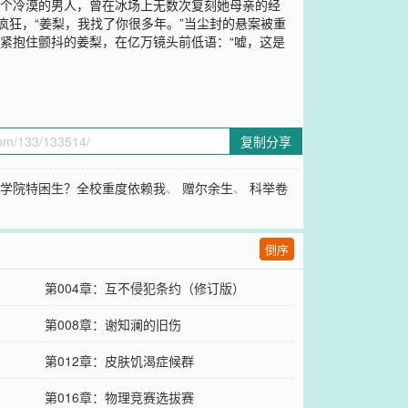
这个冷漠的男人，曾在冰场上无数次复刻她母亲的经
疯狂，“姜梨，我找了你很多年。”当尘封的悬案被重
紧抱住颤抖的姜梨，在亿万镜头前低语：“嘘，这是
复制分享
族学院特困生？全校重度依赖我
、
赠尔余生
、
科举卷
倒序
第004章：互不侵犯条约（修订版）
第008章：谢知澜的旧伤
第012章：皮肤饥渴症候群
第016章：物理竞赛选拔赛