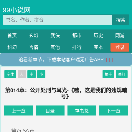
99小说网
搜索
首页
玄幻
武侠
都市
历史
网游
科幻
言情
其他
排行
完本
登录
追看新章节，下载本站客户端无广告APP
↓↓↓
字体
大
中
小
换手
关灯
第014章：公开处刑与耳光-《嘘，这是我们的违规暗
号》
上一章
目录
存书签
下一章
第(1/3)页