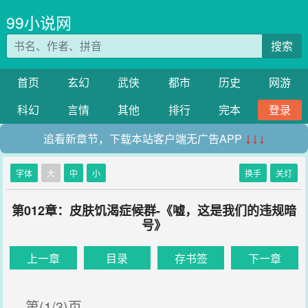
99小说网
搜索
首页
玄幻
武侠
都市
历史
网游
科幻
言情
其他
排行
完本
登录
追看新章节，下载本站客户端无广告APP
↓↓↓
字体
大
中
小
换手
关灯
第012章：皮肤饥渴症候群-《嘘，这是我们的违规暗
号》
上一章
目录
存书签
下一章
第(1/3)页