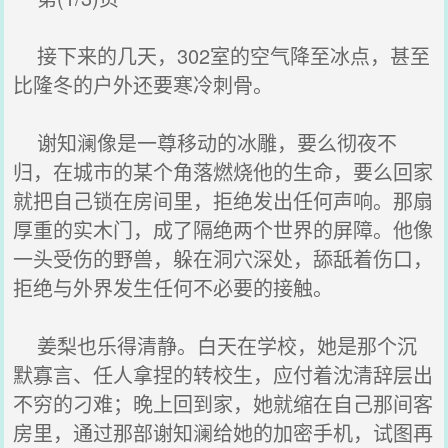
接下来的几天，302室的空气降至冰点，甚至
比隆冬的户外还要寒冷刺骨。
谢知澜像是一尊移动的冰雕，要么彻夜不
归，在城市的某个角落燃烧他的生命，要么回家
就把自己锁在房间里，拒绝发出任何声响。那扇
厚重的实木门，成了隔绝两个世界的屏障。他像
一头受伤的野兽，躲在洞穴深处，舔舐着伤口，
拒绝与外界发生任何不必要的接触。
姜梨也乐得清静。白天在学校，她是那个沉
默寡言、任人拿捏的转校生，应付着沈清辞层出
不穷的刁难；晚上回到家，她就缩在自己那间客
房里，通过那部谢知澜给她的加密手机，试图再