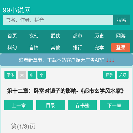
99小说网
搜索
首页
玄幻
武侠
都市
历史
网游
科幻
言情
其他
排行
完本
登录
追看新章节，下载本站客户端无广告APP
↓↓↓
字体
大
中
小
换手
关灯
第十二章：卧室对镜子的影响-《都市玄学风水家》
上一章
目录
存书签
下一章
第(1/3)页