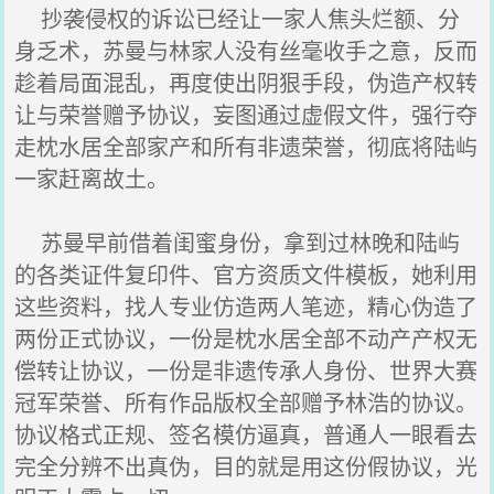
抄袭侵权的诉讼已经让一家人焦头烂额、分
身乏术，苏曼与林家人没有丝毫收手之意，反而
趁着局面混乱，再度使出阴狠手段，伪造产权转
让与荣誉赠予协议，妄图通过虚假文件，强行夺
走枕水居全部家产和所有非遗荣誉，彻底将陆屿
一家赶离故土。
苏曼早前借着闺蜜身份，拿到过林晚和陆屿
的各类证件复印件、官方资质文件模板，她利用
这些资料，找人专业仿造两人笔迹，精心伪造了
两份正式协议，一份是枕水居全部不动产产权无
偿转让协议，一份是非遗传承人身份、世界大赛
冠军荣誉、所有作品版权全部赠予林浩的协议。
协议格式正规、签名模仿逼真，普通人一眼看去
完全分辨不出真伪，目的就是用这份假协议，光