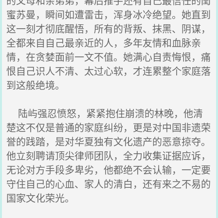
的父母和亲弟弟，幕后推手还有自己最信任的闺
蜜苏曼，瞬间如遭雷击，浑身冰冷绝望。她直到
这一刻才彻底醒悟，所有的背叛、抹黑、阴谋，
全都来自自己最亲近的人，多年友情和血脉亲
情，在贪婪面前一文不值。她满心自责悔恨，痛
恨自己识人不清、太过心软，才连累整个家庭落
到这般绝境。
陆屿强忍愤怒，紧紧抱住崩溃的林晚，他清
楚这不仅是普通的家庭纠纷，更是对中国非遗荣
誉的践踏，是对华夏独有文化遗产的恶意掠夺。
他立刻聘请顶尖律师团队，全力收集证据应诉，
无论对方手段多卑劣，他都绝不会认输，一定要
守住自己的心血、家人的清白，还有来之不易的
国家文化荣光。