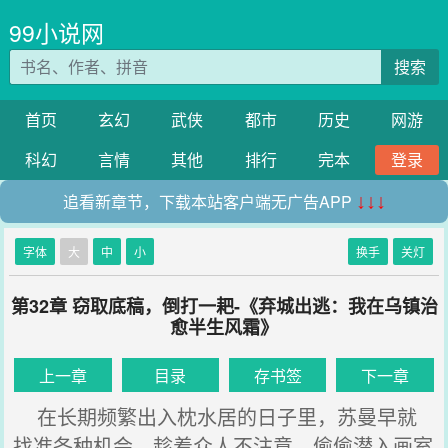
99小说网
搜索
首页
玄幻
武侠
都市
历史
网游
科幻
言情
其他
排行
完本
登录
追看新章节，下载本站客户端无广告APP
↓↓↓
字体
大
中
小
换手
关灯
第32章 窃取底稿，倒打一耙-《弃城出逃：我在乌镇治
愈半生风霜》
上一章
目录
存书签
下一章
在长期频繁出入枕水居的日子里，苏曼早就
找准各种机会，趁着众人不注意，偷偷潜入画室