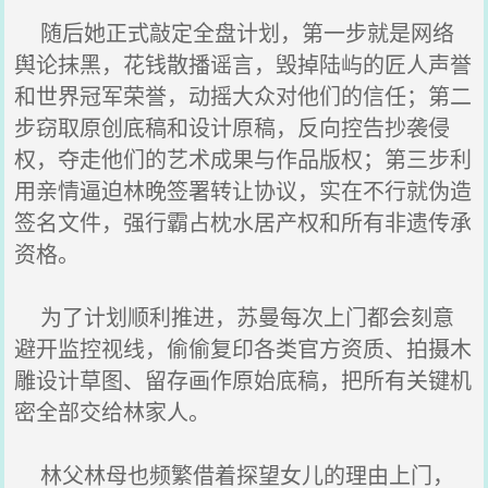
随后她正式敲定全盘计划，第一步就是网络
舆论抹黑，花钱散播谣言，毁掉陆屿的匠人声誉
和世界冠军荣誉，动摇大众对他们的信任；第二
步窃取原创底稿和设计原稿，反向控告抄袭侵
权，夺走他们的艺术成果与作品版权；第三步利
用亲情逼迫林晚签署转让协议，实在不行就伪造
签名文件，强行霸占枕水居产权和所有非遗传承
资格。
为了计划顺利推进，苏曼每次上门都会刻意
避开监控视线，偷偷复印各类官方资质、拍摄木
雕设计草图、留存画作原始底稿，把所有关键机
密全部交给林家人。
林父林母也频繁借着探望女儿的理由上门，