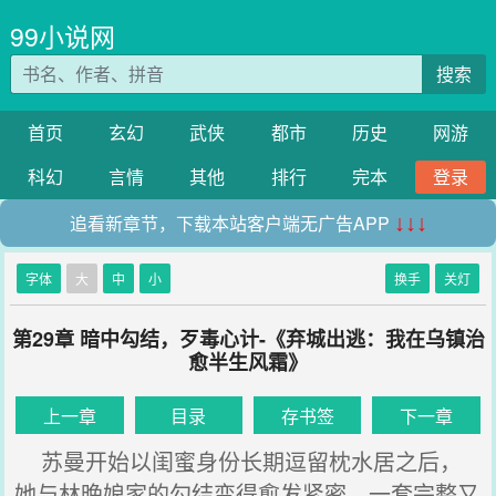
99小说网
搜索
首页
玄幻
武侠
都市
历史
网游
科幻
言情
其他
排行
完本
登录
追看新章节，下载本站客户端无广告APP
↓↓↓
字体
大
中
小
换手
关灯
第29章 暗中勾结，歹毒心计-《弃城出逃：我在乌镇治
愈半生风霜》
上一章
目录
存书签
下一章
苏曼开始以闺蜜身份长期逗留枕水居之后，
她与林晚娘家的勾结变得愈发紧密，一套完整又