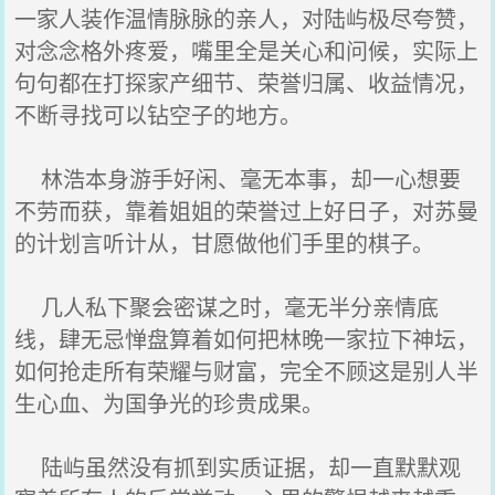
一家人装作温情脉脉的亲人，对陆屿极尽夸赞，
对念念格外疼爱，嘴里全是关心和问候，实际上
句句都在打探家产细节、荣誉归属、收益情况，
不断寻找可以钻空子的地方。
林浩本身游手好闲、毫无本事，却一心想要
不劳而获，靠着姐姐的荣誉过上好日子，对苏曼
的计划言听计从，甘愿做他们手里的棋子。
几人私下聚会密谋之时，毫无半分亲情底
线，肆无忌惮盘算着如何把林晚一家拉下神坛，
如何抢走所有荣耀与财富，完全不顾这是别人半
生心血、为国争光的珍贵成果。
陆屿虽然没有抓到实质证据，却一直默默观