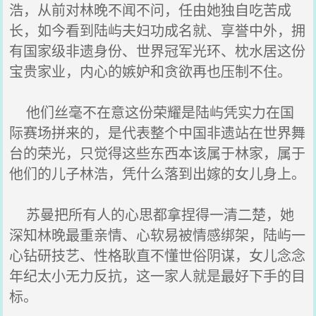
浩，从前对林晚不闻不问，任由她独自吃苦成
长，如今看到陆屿夫妇功成名就、享誉中外，拥
有国家级非遗身份、世界冠军光环、枕水居这份
宝贵家业，内心的嫉妒和贪欲再也压制不住。
他们丝毫不在意这份荣耀是陆屿凭实力在国
际赛场拼来的，是代表整个中国非遗站在世界舞
台的荣光，只觉得这些东西本该属于林家，属于
他们的儿子林浩，凭什么落到出嫁的女儿身上。
苏曼把所有人的心思都拿捏得一清二楚，她
深知林晚最重亲情、心软易被情感绑架，陆屿一
心钻研技艺、性格耿直不懂世俗阴谋，女儿念念
年纪太小无力反抗，这一家人就是最好下手的目
标。