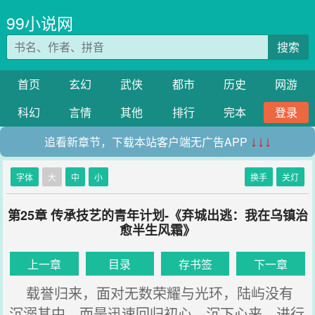
99小说网
搜索
首页
玄幻
武侠
都市
历史
网游
科幻
言情
其他
排行
完本
登录
追看新章节，下载本站客户端无广告APP
↓↓↓
字体
大
中
小
换手
关灯
第25章 传承技艺的青年计划-《弃城出逃：我在乌镇治
愈半生风霜》
上一章
目录
存书签
下一章
载誉归来，面对无数荣耀与光环，陆屿没有
沉溺其中，而是迅速回归初心，沉下心来，进行