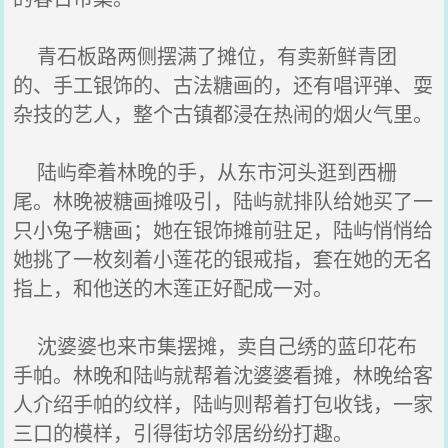
青石板路两侧摆满了摊位，有卖新鲜青团
的、手工银饰的、古法糖画的，还有唱评弹、耍
杂技的艺人，整个古镇都浸在热闹的烟火气里。
陆屿牵着林晚的手，从东市河头逛到西栅
尾。林晚被糖画摊吸引，陆屿就排队给她买了一
只小兔子糖画；她在银饰摊前驻足，陆屿悄悄给
她挑了一枚刻着小莲花的银戒指，套在她的无名
指上，和他送的木莲正好配成一对。
沈婆婆也来市集摆摊，卖自己绣的蓝印花布
手帕。林晚和陆屿就帮着沈婆婆看摊，林晚给客
人介绍手帕的纹样，陆屿则帮着打包收钱，一家
三口的模样，引得街坊邻居纷纷打趣。