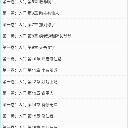
第一卷：入门 第5章 救命啊！
第一卷：入门 第6章 暗处有仙人
第一卷：入门 第7章 抓到你了
第一卷：入门 第8章 疯老道和院长爷爷
第一卷：入门 第9章 天书显字
第一卷：入门 第10章 开启修仙路
第一卷：入门 第11章 小有所成
第一卷：入门 第12章 好戏上场
第一卷：入门 第13章 铁甲人
第一卷：入门 第14章 有惊无险
第一卷：入门 第15章 修仙者
第一卷：入门 第16章 陪我玩玩