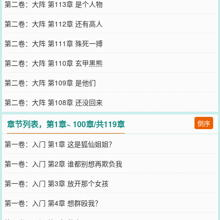
第二卷：大阵 第113章 是个人物
第二卷：大阵 第112章 还有高人
第二卷：大阵 第111章 殊死一搏
第二卷：大阵 第110章 玄甲黑熊
第二卷：大阵 第109章 是他们
第二卷：大阵 第108章 还没回来
章节列表，第1章~ 100章/共119章
倒序
第一卷：入门 第1章 这是狐仙姐姐？
第一卷：入门 第2章 谁都别想再欺负我
第一卷：入门 第3章 放开那个女孩
第一卷：入门 第4章 想群殴我？