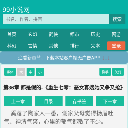
99小说网
搜索
首页
玄幻
武侠
都市
历史
网游
科幻
言情
其他
排行
完本
登录
追看新章节，下载本站客户端无广告APP
↓↓↓
字体
大
中
小
换手
关灯
第36章 都是假的-《重生七零：恶女寡嫂她又争又抢》
上一章
目录
存书签
下一章
奚落了陶家人一番，谢家父母觉得扬眉吐
气、神清气爽，心里的郁气都散了不少。