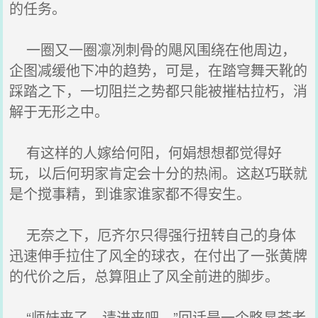
的任务。
一圈又一圈凛冽刺骨的飓风围绕在他周边，
企图减缓他下冲的趋势，可是，在踏穹舞天靴的
踩踏之下，一切阻拦之势都只能被摧枯拉朽，消
解于无形之中。
有这样的人嫁给何阳，何娟想想都觉得好
玩，以后何玥家肯定会十分的热闹。这赵巧联就
是个搅事精，到谁家谁家都不得安生。
无奈之下，厄齐尔只得强行扭转自己的身体
迅速伸手拉住了风全的球衣，在付出了一张黄牌
的代价之后，总算阻止了风全前进的脚步。
“师妹来了，请进来吧。”回话是一个略显苍老