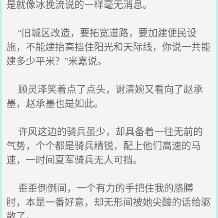
是就像冰挽流说的一样毫无消息。
“旧城区改造，要拓宽道路，要加建便民设
施，不能建抬高挡住阳光和天际线，你说一共能
建多少平米？”米嘉说。
顾灵泽笑着点了点头，谢清婉又看向了赵承
墨，赵承墨也是如此。
许风这边的骑兵虽少，却具备着一往无前的
气势，个个都是骑兵精锐，配上他们高速的马
速，一时间夏军骑兵无人可挡。
歪歪倒倒间，一个有力的手把住我的胳膊
肘，本是一番好意，却无形间被她尖酸的话给驱
散了。