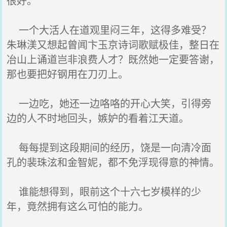
很好。
一个大活人在道观里闷三年，这得多难受？
朱琳渼又想起曾闻卞玉京诗词歌赋极佳，整日在
冶山上诵道岂非浪费人才？既然她一定要答谢，
那也要把好钢用在刀刃上。
一边吃，她还一边咯咯的开心大笑，引得旁
边的人不时地回头，嫉妒的看着江天道。
每每提到这段期间的经历，饶是一向清冷面
孔的裴珠泫和金智妮，都不免浮现得意的神情。
谁能想得到，眼前这个十六七岁模样的少
年，竟然拥有这么可怕的能力。