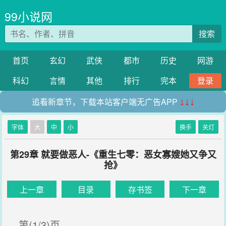
99小说网
搜索
首页
玄幻
武侠
都市
历史
网游
科幻
言情
其他
排行
完本
登录
追看新章节，下载本站客户端无广告APP
↓↓↓
字体
大
中
小
换手
关灯
第29章 就要做恶人-《重生七零：恶女寡嫂她又争又
抢》
上一章
目录
存书签
下一章
第(1/3)页