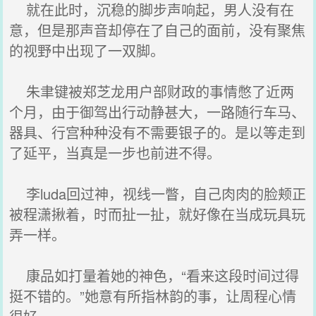
就在此时，沉稳的脚步声响起，男人没有在
意，但是那声音却停在了自己的面前，没有聚焦
的视野中出现了一双脚。
朱聿键被郑芝龙用户部财政的事情憋了近两
个月，由于御驾出行动静甚大，一路随行车马、
器具、行宫种种没有不需要银子的。是以等走到
了延平，当真是一步也前进不得。
李luda回过神，视线一瞥，自己肉肉的脸颊正
被程潇揪着，时而扯一扯，就好像在当成玩具玩
弄一样。
康品如打量着她的神色，“看来这段时间过得
挺不错的。”她意有所指林韵的事，让周程心情