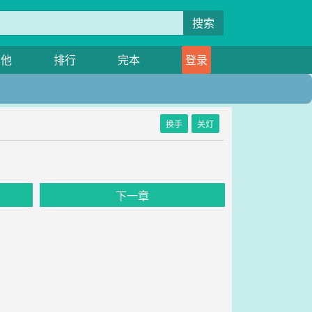
搜索
其他
排行
完本
登录
换手
关灯
下一章