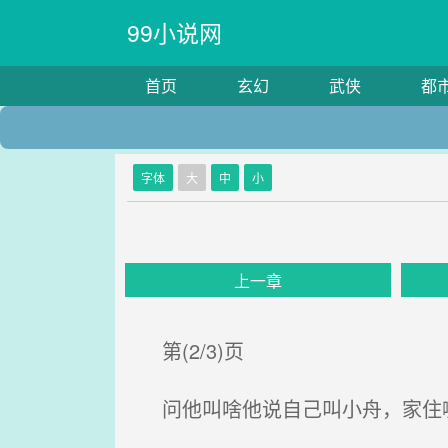
99小说网
首页
玄幻
武侠
都
字体
大
中
小
上一章
第(2/3)页
问他叫啥他说自己叫小舟，家住