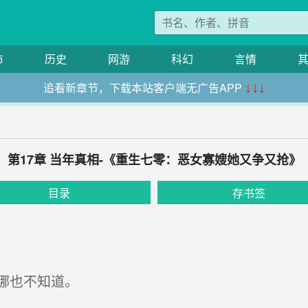
市
历史
网游
科幻
言情
追看新章节，下载本站客户端无广告APP
↓↓↓
第17章 当年真相-《重生七零：恶女寡嫂她又争又抢》
目录
存书签
哪也不知道。