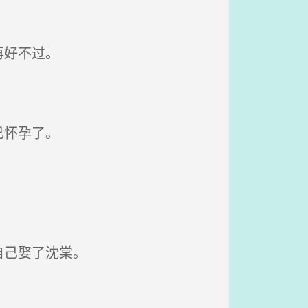
再好不过。
己怀孕了。
自己娶了沈棠。