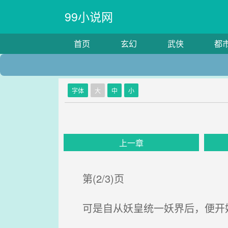
99小说网
首页
玄幻
武侠
都
字体
大
中
小
上一章
第(2/3)页
可是自从妖皇统一妖界后，便开始