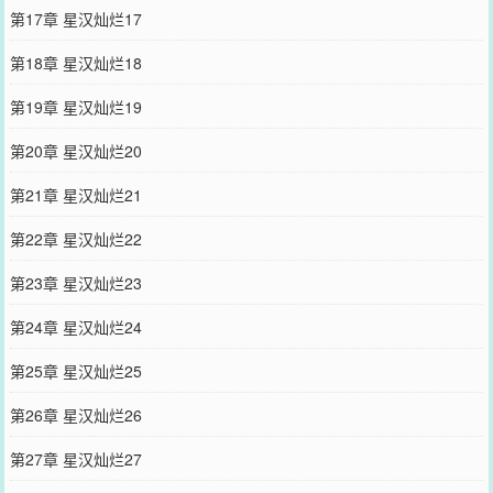
第17章 星汉灿烂17
第18章 星汉灿烂18
第19章 星汉灿烂19
第20章 星汉灿烂20
第21章 星汉灿烂21
第22章 星汉灿烂22
第23章 星汉灿烂23
第24章 星汉灿烂24
第25章 星汉灿烂25
第26章 星汉灿烂26
第27章 星汉灿烂27