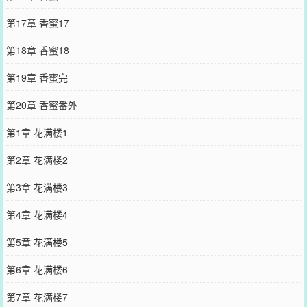
第17章 香蜜17
第18章 香蜜18
第19章 香蜜完
第20章 香蜜番外
第1章 花满楼1
第2章 花满楼2
第3章 花满楼3
第4章 花满楼4
第5章 花满楼5
第6章 花满楼6
第7章 花满楼7