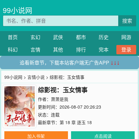
99小说网
搜索
首页
玄幻
武侠
都市
历史
网游
科幻
言情
其他
排行
完本
登录
追看新章节，下载本站客户端无广告APP
↓↓↓
99小说网
>
言情小说
> 综影视：玉女情事
综影视：玉女情事
作者：
萧萧是我
更新时间：2026-08-07 20:26:23
状态：连载
最新章节：
第 18 章 逐玉 18
加入书架
点击阅读