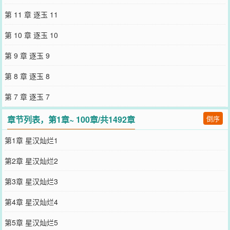
第 11 章 逐玉 11
第 10 章 逐玉 10
第 9 章 逐玉 9
第 8 章 逐玉 8
第 7 章 逐玉 7
章节列表，第1章~ 100章/共1492章
倒序
第1章 星汉灿烂1
第2章 星汉灿烂2
第3章 星汉灿烂3
第4章 星汉灿烂4
第5章 星汉灿烂5