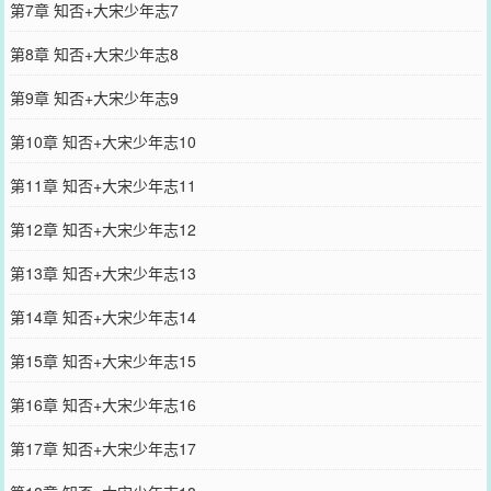
第7章 知否+大宋少年志7
第8章 知否+大宋少年志8
第9章 知否+大宋少年志9
第10章 知否+大宋少年志10
第11章 知否+大宋少年志11
第12章 知否+大宋少年志12
第13章 知否+大宋少年志13
第14章 知否+大宋少年志14
第15章 知否+大宋少年志15
第16章 知否+大宋少年志16
第17章 知否+大宋少年志17