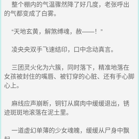
整个棚内的气温骤然降了好几度，老张呼出
的气都变成了白雾。
“天地玄黄，解煞缚魂，赦——！”
凌央央双手飞速结印，口中念动真言。
三团灵火化为六簇，同时落下，精准地落在
女孩被封住的嘴唇、被钉穿的心脏、还有手心脚
心上。
麻线应声崩断，铜钉从腐肉中缓缓退出，锈
迹斑斑地滚落在泥土里。
一道虚幻单薄的少女魂魄，缓缓从尸身中飘