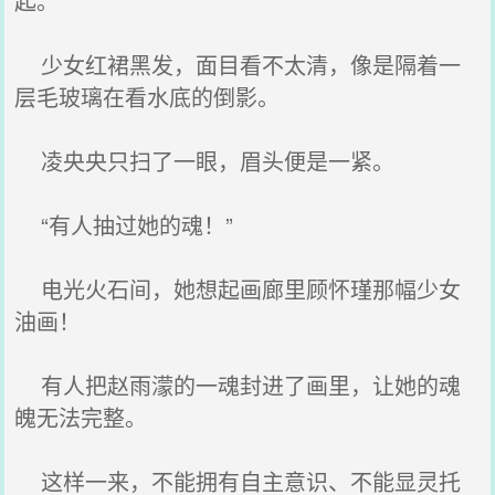
起。
少女红裙黑发，面目看不太清，像是隔着一
层毛玻璃在看水底的倒影。
凌央央只扫了一眼，眉头便是一紧。
“有人抽过她的魂！”
电光火石间，她想起画廊里顾怀瑾那幅少女
油画！
有人把赵雨濛的一魂封进了画里，让她的魂
魄无法完整。
这样一来，不能拥有自主意识、不能显灵托