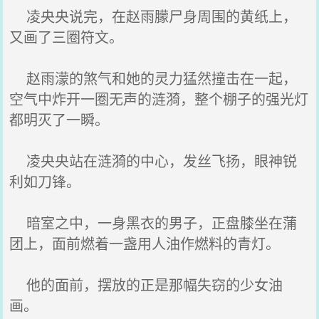
凌央央说完，在赵雨朦尸身周围的黄纸上，
又画了三圈符文。
赵雨濛的煞气和她的灵力猛然撞击在一起，
空气中炸开一圈无声的涟漪，整个棚子的强光灯
都明灭了一瞬。
凌央央站在涟漪的中心，发丝飞扬，眼神锐
利如刀锋。
暗室之中，一身黑衣的男子，正盘膝坐在蒲
团上，面前燃着一盏用人油作燃料的青灯。
他的面前，摆放的正是那幅失窃的少女油
画。