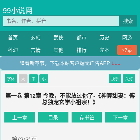
99小说网
搜索
首页
玄幻
武侠
都市
历史
网游
科幻
言情
其他
排行
完本
登录
追看新章节，下载本站客户端无广告APP
↓↓↓
字体
大
中
小
换手
关灯
第一卷 第12章 今晚，不能放过你了-《神算甜妻：傅
总独宠玄学小祖宗！》
上一章
目录
存书签
下一章
第(2/3)页