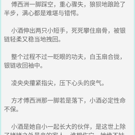
傅西洲一脚踩空，重心骤失，狼狈地踉跄了
半步，满心都是难堪与错愕。
小酒伸出两只小短手，死死攀住扇骨，被银
链轻柔又稳当地拽回。
整个过程不过一眨眼的功夫，白玉扇合拢，
银链收回袖中。
凌央央攥紧指尖，压下心头的戾气。
方才傅西洲那一脚若是落下，小酒必定性命
不保。
小酒是她自小一起长大的伙伴，是这世上除