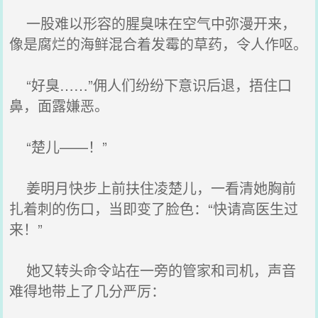
一股难以形容的腥臭味在空气中弥漫开来，
像是腐烂的海鲜混合着发霉的草药，令人作呕。
“好臭……”佣人们纷纷下意识后退，捂住口
鼻，面露嫌恶。
“楚儿——！”
姜明月快步上前扶住凌楚儿，一看清她胸前
扎着刺的伤口，当即变了脸色：“快请高医生过
来！”
她又转头命令站在一旁的管家和司机，声音
难得地带上了几分严厉：