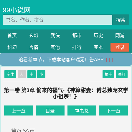
99小说网
搜索
首页
玄幻
武侠
都市
历史
网游
科幻
言情
其他
排行
完本
登录
追看新章节，下载本站客户端无广告APP
↓↓↓
字体
大
中
小
换手
关灯
第一卷 第3章 偷来的福气-《神算甜妻：傅总独宠玄学
小祖宗！》
上一章
目录
存书签
下一章
第(1/3)页