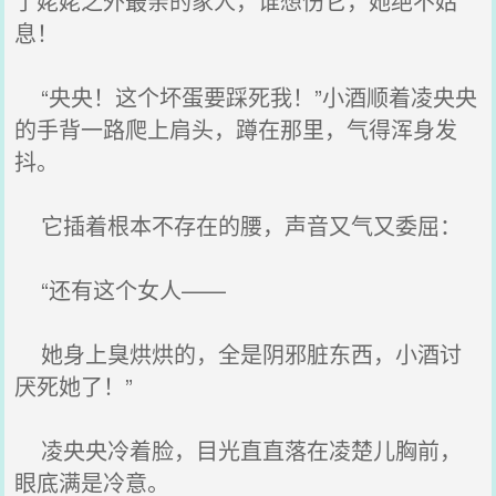
了姥姥之外最亲的家人，谁想伤它，她绝不姑
息！
“央央！这个坏蛋要踩死我！”小酒顺着凌央央
的手背一路爬上肩头，蹲在那里，气得浑身发
抖。
它插着根本不存在的腰，声音又气又委屈：
“还有这个女人——
她身上臭烘烘的，全是阴邪脏东西，小酒讨
厌死她了！”
凌央央冷着脸，目光直直落在凌楚儿胸前，
眼底满是冷意。