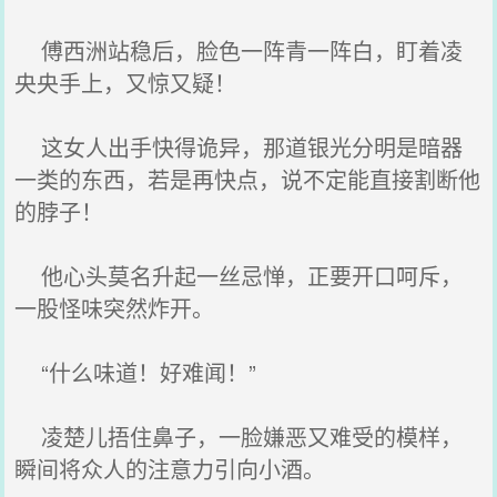
傅西洲站稳后，脸色一阵青一阵白，盯着凌
央央手上，又惊又疑！
这女人出手快得诡异，那道银光分明是暗器
一类的东西，若是再快点，说不定能直接割断他
的脖子！
他心头莫名升起一丝忌惮，正要开口呵斥，
一股怪味突然炸开。
“什么味道！好难闻！”
凌楚儿捂住鼻子，一脸嫌恶又难受的模样，
瞬间将众人的注意力引向小酒。