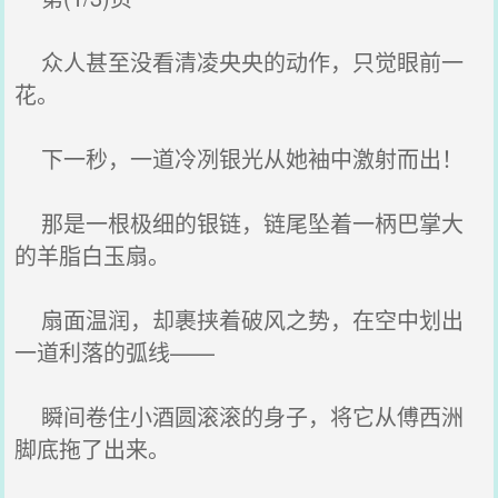
众人甚至没看清凌央央的动作，只觉眼前一
花。
下一秒，一道冷冽银光从她袖中激射而出！
那是一根极细的银链，链尾坠着一柄巴掌大
的羊脂白玉扇。
扇面温润，却裹挟着破风之势，在空中划出
一道利落的弧线——
瞬间卷住小酒圆滚滚的身子，将它从傅西洲
脚底拖了出来。