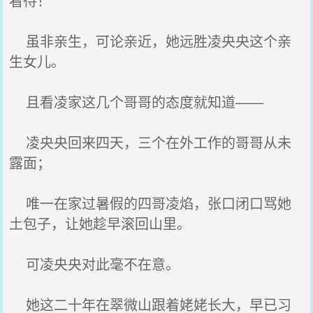
看待！
虽非亲生，可论亲近，她远胜凌央央这个亲
生女儿。
且看凌家这几个哥哥的态度就知道——
凌央央回来四天，三个在外工作的哥哥从未
露面；
唯一在家过暑假的四哥凌焰，张口闭口骂她
土包子，让她趁早滚回山里。
可凌央央对此毫不在意。
她这二十年在翠微山跟着姥姥长大，早已习