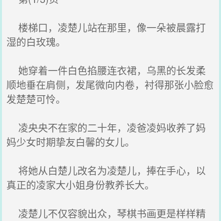
楼梯口，凌楚儿站在那里，像一朵被晨露打
湿的白玫瑰。
她穿着一件白色掐腰连衣裙，乌黑的长发柔
顺地垂在肩侧，发尾微向内卷，衬得那张小脸愈
发楚楚可怜。
凌央央不在家的二十年，凌爸凌妈收养了妈
妈少女时期挚友白馨的女儿。
将她从白楚儿改名为凌楚儿，捧在手心，以
真正的凌家大小姐身份教养长大。
凌楚儿不仅容貌出众，琴棋书画更是样样精