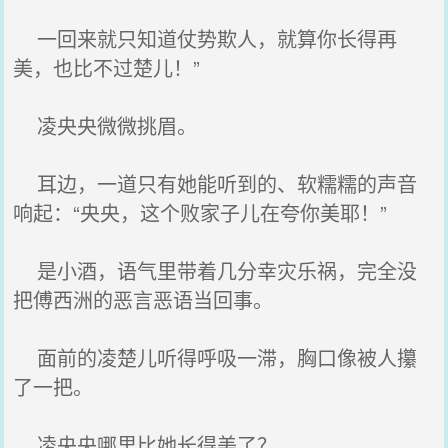
一回来就只知道仗势欺人，就算你长得再
美，也比不过楚儿！”
凌央央微微挑眉。
耳边，一道只有她能听到的、软糯糯的声音
响起：“央央，这个败家子儿在夸你美耶！”
是小酒，语气里带着几分幸灾乐祸，完全没
把傅西洲的恶言恶语当回事。
面前的凌楚儿听得呼吸一滞，胸口像被人攥
了一把。
凌央央哪里比她长得美了？