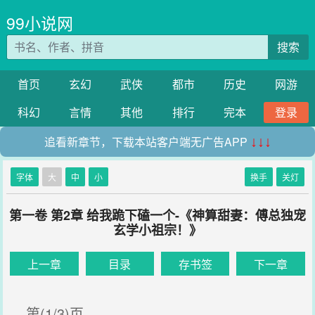
99小说网
搜索
首页
玄幻
武侠
都市
历史
网游
科幻
言情
其他
排行
完本
登录
追看新章节，下载本站客户端无广告APP
↓↓↓
字体
大
中
小
换手
关灯
第一卷 第2章 给我跪下磕一个-《神算甜妻：傅总独宠
玄学小祖宗！》
上一章
目录
存书签
下一章
第(1/3)页