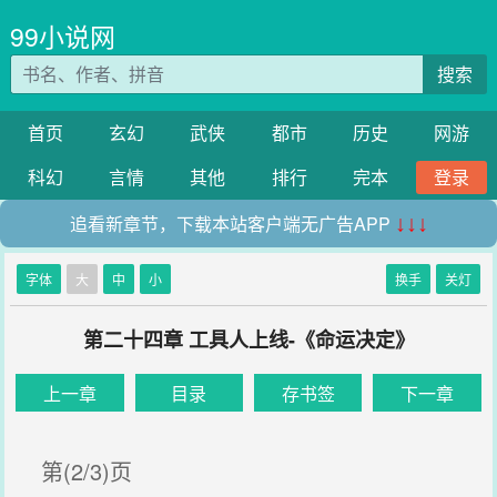
99小说网
搜索
首页
玄幻
武侠
都市
历史
网游
科幻
言情
其他
排行
完本
登录
追看新章节，下载本站客户端无广告APP
↓↓↓
字体
大
中
小
换手
关灯
第二十四章 工具人上线-《命运决定》
上一章
目录
存书签
下一章
第(2/3)页