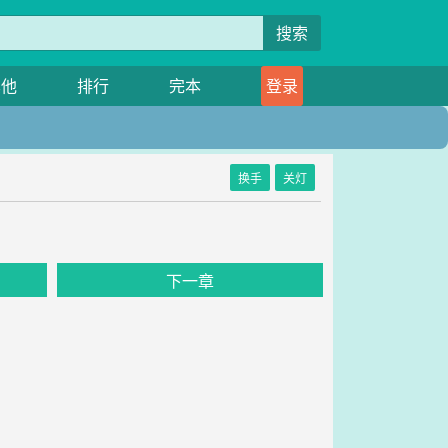
搜索
其他
排行
完本
登录
换手
关灯
下一章