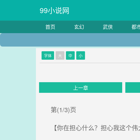
99小说网
首页
玄幻
武侠
都
字体
大
中
小
上一章
第(1/3)页
【你在担心什么？担心我这个伟