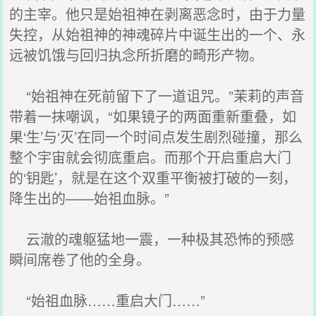
的主宰。他只是始祖神在剥离恶念时，由于力量
失控，从始祖神的神魂碎片中诞生出的一个、永
远被饥饿与回归执念所折磨的畸形产物。
“始祖神在死前留下了一道诅咒。”茉莉的声音
带着一抹嘲讽，“如果镜子的两面重新重叠，如
果‘生’与‘灭’在同一个时间点发生剧烈碰撞，那么
整个宇宙就会彻底重启。而那个开启重启大门
的‘钥匙’，就是在这个双重平衡被打破的一刻，
降生出的——始祖血脉。”
云澈的魂躯猛地一震，一种极其恐怖的预感
瞬间席卷了他的全身。
“始祖血脉……重启大门……”