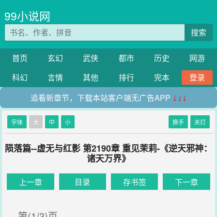
99小说网
搜索
首页
玄幻
武侠
都市
历史
网游
科幻
言情
其他
排行
完本
登录
追看新章节，下载本站客户端无广告APP
↓↓↓
字体
大
中
小
换手
关灯
陨落篇--虚无与红影 第2190章 重见茉莉-《逆天邪神：
诸天万界》
上一章
目录
存书签
下一章
第(1/3)页