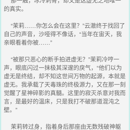
那一触，冰冷刺骨，却又是这虚无之地唯一
的真实。
“茉莉……你怎么会在这里？”云澈终于找回了
自己的声音，沙哑得不像话，“当年在宙天，我
亲眼看着你被……”
“被那只恶心的断手拍进虚无？”茉莉冷哼一
声，眼底闪过一抹极其深邃的戾气，“他们以为
虚无是终结，却不知这世间万物的起源，本就是
虚无。我承载了天毒珠的终极源力，又在那一刻
觉醒了星神碎影的真髓。这里的寂灭杀意对我而
言，是最好的温床，只是我打不破那道混沌之
壁。”
茉莉转过身，指着身后那座由无数残破神躯