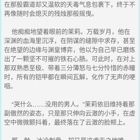
在那股霸道却又温软的天毒气息包裹下，终于不
再像随时会熄灭的残烛那般摇曳。
他痴痴地望着眼前的茉莉。万载岁月，他在
深渊的血海里沉浮，在阴谋的缝隙中求存，甚至
在绝望的边缘与渊皇博弈，他以为自己早已磨炼
出了一颗坚不可摧的铁石心肠。可此时，在对上
那双熟悉至极、带着三分薄怒与七分怜惜的赤瞳
时，所有的铠甲都在瞬间瓦解，化作了无声的哽
咽。
“哭什么……没用的男人。”茉莉依旧维持着那
副傲然的姿态，只是那只伸向云澈的小手，在虚
空中微微颤抖着，最终落在了云澈的脸颊上。