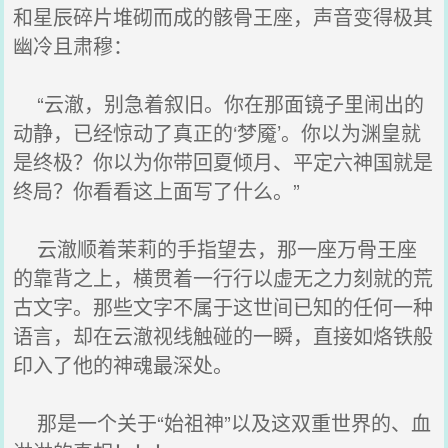
和星辰碎片堆砌而成的骸骨王座，声音变得极其
幽冷且肃穆：
“云澈，别急着叙旧。你在那面镜子里闹出的
动静，已经惊动了真正的‘梦魇’。你以为渊皇就
是终极？你以为你带回夏倾月、平定六神国就是
终局？你看看这上面写了什么。”
云澈顺着茉莉的手指望去，那一座万骨王座
的靠背之上，横贯着一行行以虚无之力刻就的荒
古文字。那些文字不属于这世间已知的任何一种
语言，却在云澈视线触碰的一瞬，直接如烙铁般
印入了他的神魂最深处。
那是一个关于“始祖神”以及这双重世界的、血