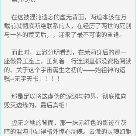
在这被混沌遗忘的虚无背面，两道本该在万
载前就彻底断绝联系的人，在经历了两世的死别
与一界的荒芜后，，迎来了最不可能的重逢。
而此时，云澈分明看到，在茉莉身后的那一
座骸骨王座上，正刻着一行连渊皇都没资格阅读
的、关于这个宇宙诞生之初的——始祖神的遗
嘱--无字天书！！！！
那是足以将这虚伪的深渊与神界，彻底推向
毁灭边缘的，最后真相！
虚无之地的背面，那一抹赤红色的影迹在灰
暗的混沌中显得格外惊心动魄。云澈的灵魂幻躯