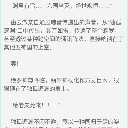
“渊皇有旨……六国当灭，净世永恒……”
由云澈亲自通过魂音传递出的声音，从“独孤
逐渊”口中传出，其音如雷，传遍了整个森罗，
甚至透过某种跨空间的通讯阵法，直接响彻在了
其他五神国的上空。
轰！
绝罗神尊降临，翡翠神杖化作万丈巨木，狠
狠砸在了独孤逐渊的身上。
“给老夫死来！！！”
独孤逐渊不闪不避，竟以一种同归于尽的姿