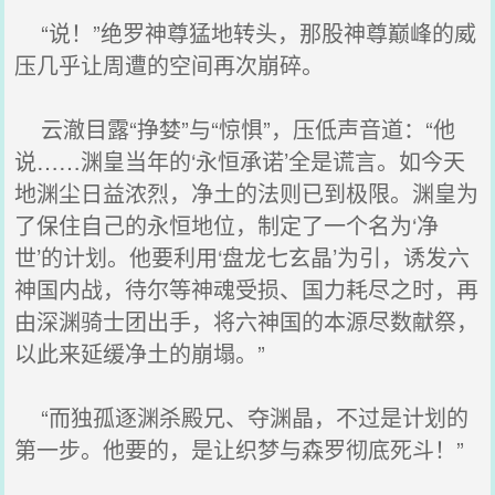
“说！”绝罗神尊猛地转头，那股神尊巅峰的威
压几乎让周遭的空间再次崩碎。
云澈目露“挣婪”与“惊惧”，压低声音道：“他
说……渊皇当年的‘永恒承诺’全是谎言。如今天
地渊尘日益浓烈，净土的法则已到极限。渊皇为
了保住自己的永恒地位，制定了一个名为‘净
世’的计划。他要利用‘盘龙七玄晶’为引，诱发六
神国内战，待尔等神魂受损、国力耗尽之时，再
由深渊骑士团出手，将六神国的本源尽数献祭，
以此来延缓净土的崩塌。”
“而独孤逐渊杀殿兄、夺渊晶，不过是计划的
第一步。他要的，是让织梦与森罗彻底死斗！”