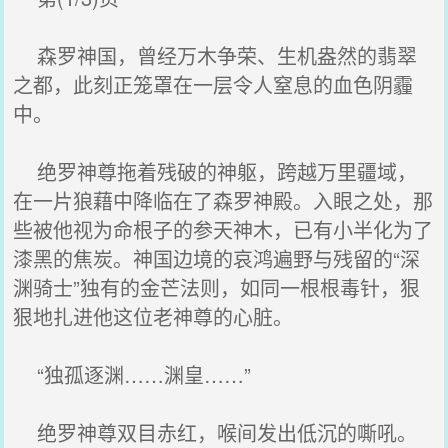
森罗神国，曾经万木争荣、生机盎然的翡翠
之都，此刻正笼罩在一层令人窒息的血色阴霾
中。
绝罗神尊拖着残破的神躯，跨越万里疆域，
在一片狼藉中降临在了森罗神殿。入眼之处，那
些被他视为命根子的参天神木，已有小半化为了
漆黑的焦炭。神国边境的哀鸿遍野与残留的“深
渊骑士”独有的金芒法则，如同一根根毒针，狠
狠地扎进他这位老神尊的心脏。
“独孤逐渊……渊皇……”
绝罗神尊双目赤红，喉间发出低沉的嘶吼。