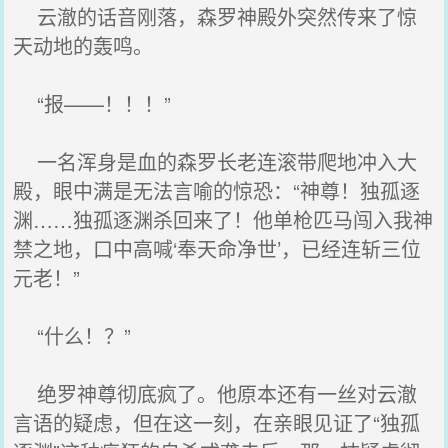
云澈的话音刚落，森罗神殿外突然传来了惊
天动地的轰鸣。
“报——！！！”
一名浑身是血的森罗长老连滚带爬地冲入大
殿，眼中满是无法言喻的惊恐：“神尊！独孤逐
渊……独孤逐渊杀回来了！他单枪匹马闯入我神
禁之地，口中高喊‘奉天命净世’，已经连斩三位
元老！”
“什么！？”
绝罗神尊彻底疯了。他原本还有一丝对云澈
言语的疑虑，但在这一刻，在亲眼见证了“独孤