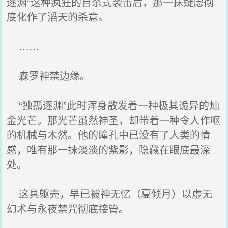
逐渊”这种疯狂的自杀式袭击后，那一抹疑虑彻
底化作了滔天的杀意。
……
森罗神禁边缘。
“独孤逐渊”此时浑身散发着一种极其诡异的灿
金光芒。那光芒虽然神圣，却带着一种令人作呕
的机械与木然。他的瞳孔中已没有了人类的情
感，唯有那一抹淡淡的紫影，隐藏在眼底最深
处。
这具躯壳，早已被神无忆（夏倾月）以虚无
幻术与永夜禁咒彻底接管。