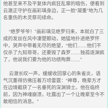
他甚至来不及平复体内疯狂乱窜的暗伤，便看到
云澈正守护在画彩璃身边，正一脸“凝重”地为几
名重伤的木灵祭司续命。
“绝罗爷爷！”画彩璃见绝罗归来，本就白了三
成的发丝在风中凄楚颤动，她猛地扑进绝罗怀
中，哭声中带着无尽的绝望，“他们……他们不
仅杀了九知哥哥，还要毁了森罗……独孤逐渊疯
了，他说我们要为他的功绩殉葬……”
云澈长叹一声，缓缓收回掌心的朱雀炎，语
气沉重得仿佛压着万顷雷霆：“神尊，晚辈方才
在边境截获了一名垂死的深渊骑士。他在临终
前，因为神魂崩溃，吐露出了一个让晚辈至今不
敢相信的消息。”