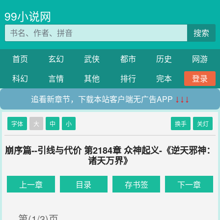
99小说网
搜索
首页
玄幻
武侠
都市
历史
网游
科幻
言情
其他
排行
完本
登录
追看新章节，下载本站客户端无广告APP
↓↓↓
字体
大
中
小
换手
关灯
崩序篇--引线与代价 第2184章 众神起义-《逆天邪神：
诸天万界》
上一章
目录
存书签
下一章
第(1/3)页