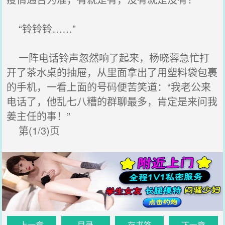
“铃铃铃……”
一阵电话铃声忽然响了起来，杨晓蓉急忙打
开了茶水桌的抽屉，从里面拿出了用塑料袋包裹
的手机，一看上面的号码便苦笑道：“我老公来
电话了，他乱七八糟的群聊最多，肯定是来问我
姜主任的事！”
第(1/3)页
上一章
目录
存书签
下一章