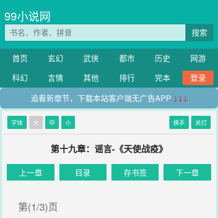
99小说网
搜索
首页
玄幻
武侠
都市
历史
网游
科幻
言情
其他
排行
完本
登录
追看新章节，下载本站客户端无广告APP
↓↓↓
字体
大
中
小
换手
关灯
第十九章：谣言-《天使战疫》
上一章
目录
存书签
下一章
第(1/3)页