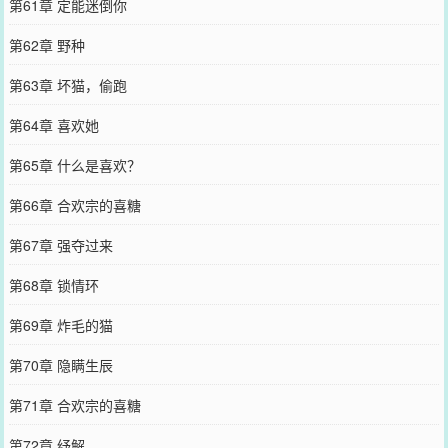
第61章 定能迷倒你
第62章 野种
第63章 坏猫，偷跑
第64章 喜欢她
第65章 什么是喜欢？
第66章 合欢宗的喜糖
第67章 强夺过来
第68章 锁情环
第69章 炸毛的猫
第70章 隐瞒生辰
第71章 合欢宗的喜糖
第72章 纾解