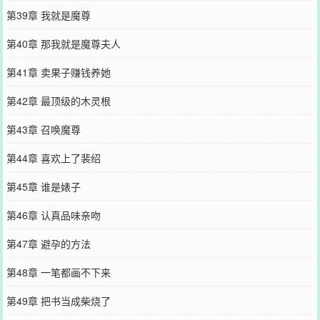
第39章 我就是魔尊
第40章 那我就是魔尊夫人
第41章 卖果子赚钱养她
第42章 最顶级的木灵根
第43章 召唤魔尊
第44章 喜欢上了裴绍
第45章 谁是婊子
第46章 认真品味亲吻
第47章 避孕的方法
第48章 一笔都画不下来
第49章 把书当成柴烧了