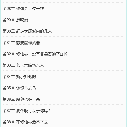
第28章 你像是来过一样
第29章 想咬她
第30章 赶走太康城内的凡人
第31章 想要魔修武器
第32章 修仙界，没有售卖普通字画的
第33章 苍玉宗踹伤凡人
第34章 娇小姐似的
第35章 像惊弓之鸟
第36章 魔尊也好可恶
第37章 我今晚可以亲你吗？
第38章 在修仙界活不下去