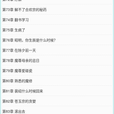
第73章 解不了合欢宗的秘药
第74章 翻书学习
第75章 生病了
第76章 昭明，你生辰是什么时候？
第77章 在除夕前一天
第78章 魔尊母亲的忌日
第79章 魔尊爱碰瓷
第80章 熟悉的魔修
第81章 裴绍什么时候回来
第82章 苍玉宗的贪婪
第83章 滚出去