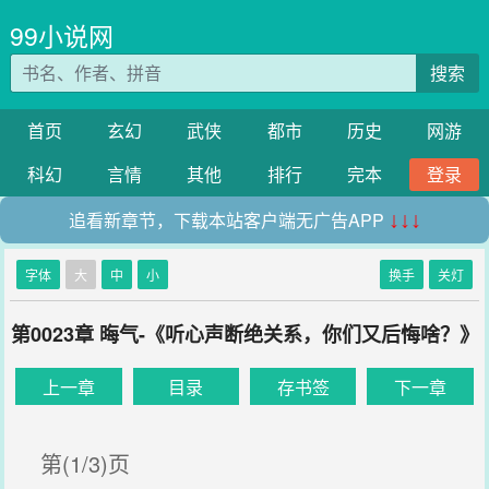
99小说网
搜索
首页
玄幻
武侠
都市
历史
网游
科幻
言情
其他
排行
完本
登录
追看新章节，下载本站客户端无广告APP
↓↓↓
字体
大
中
小
换手
关灯
第0023章 晦气-《听心声断绝关系，你们又后悔啥？》
上一章
目录
存书签
下一章
第(1/3)页