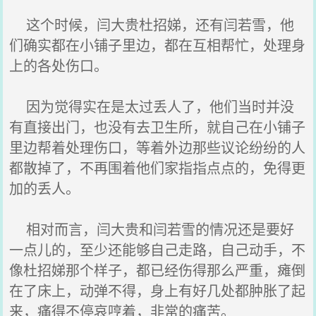
这个时候，闫大贵杜招娣，还有闫若雪，他
们确实都在小铺子里边，都在互相帮忙，处理身
上的各处伤口。
因为觉得实在是太过丢人了，他们当时并没
有直接出门，也没有去卫生所，就自己在小铺子
里边帮着处理伤口，等着外边那些议论纷纷的人
都散掉了，不再围着他们家指指点点的，免得更
加的丢人。
相对而言，闫大贵和闫若雪的情况还是要好
一点儿的，至少还能够自己走路，自己动手，不
像杜招娣那个样子，都已经伤得那么严重，瘫倒
在了床上，动弹不得，身上有好几处都肿胀了起
来，痛得不停哀哼着，非常的痛苦。