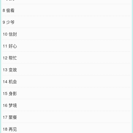
×爵士舞者】和竹马协议交往后，姜逢几乎躲掉了所有追求者们的骚
扰。唯独有个不长眼的，越是警告，越是肆无忌惮。-1-大学刚毕业那
8 偷看
年，姜逢随舞团来到A大巡演，尖叫浪潮席卷观众席，唯独第一排中
间，法学院的副教授宋嘉礼无动于衷，似乎对眼前的表演不屑一顾。
9 少爷
直到表演结束，后台单人更衣室内，姜逢被高大的男人按在墙上，灼
热的呼吸出卖了他的冷静表象。“又穿短裙。”男人声音低哑，滚烫的
10 信封
掌心覆在她侧腰上，“今晚怎么惩罚你？”姜逢将唇往他耳边送，打的
主意正落她怀，连尾音都在颤声勾人：“随教授高兴。”-2-主动结束与
11 好心
宋嘉礼这段不可见人关系的当天，姜逢收到男人冷漠到无情的回复：
【1】礼尚往来，许久后的某个深夜，姜逢删掉男人喝醉后频繁发来的
12 帮忙
短信，回复：【TD】-3-为了拒绝越界的追求者，姜逢与竹马好友跳了
一支双人舞，公开在社交平台上宣布恋爱。三天后，姜逢与竹马签订
13 变故
的交往协议被宋嘉礼批注一千字，补齐各种漏洞后，发到了她邮箱
里。宋嘉礼留言：【不会谈恋爱，我教你。】拉黑对方邮箱前，姜逢
14 机会
客气回复：【谢谢你，李强】-4-最懂怎么惹怒宋嘉礼的姜逢嘴上占尽
上风，却唯独不敢在他面前说实话。她怀着目的的接近，处心积虑的
15 身影
蛊惑，退求其次的妥协，毁约任性的分开，种种些些，是一场不敢宣
之于口、缄之于心的暗恋。-*男主看起来冷冷的，实际上疯疯的*非典
16 梦境
型追妻，男女主身心唯一-
您要是觉得《
他的身后[暗恋]
》还不错的话请不要忘记向您QQ群和微
17 聚餐
博微信里的朋友推荐哦！
18 再见