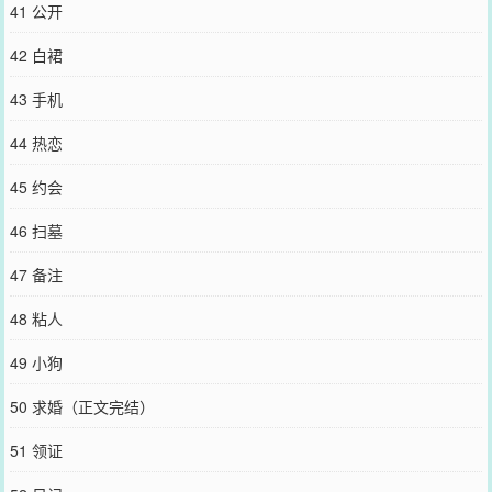
41 公开
42 白裙
43 手机
44 热恋
45 约会
46 扫墓
47 备注
48 粘人
49 小狗
50 求婚（正文完结）
51 领证