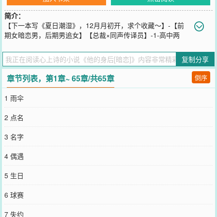
简介：
【下一本写《夏日潮湿》，12月月初开，求个收藏～】-【前
期女暗恋男，后期男追女】【总裁×同声传译员】-1-高中两
年，埋头苦读的沈吟夏唯一的乐趣，是在日记本上写下向周商屿告白
的女孩名字。高冷、学渣、惹不起是周商屿的标签，却依然有大把女
复制分享
生对他前仆后继。高考结束的当晚，班级聚餐，沈吟夏帮朋友给周商
屿送情书，听到对方玩笑般调侃：“我还以为你也喜欢我。”沈吟夏心
章节列表，第1章~ 65章/共65章
倒序
跳剧烈，胆小如她，甚至不敢再看对方的反应便狼狈转身，仓促逃
离。这段从未被人知晓过的暗恋被彻底尘封。-2-中头等彩的当天，彩
1 雨伞
票店里，沈吟夏被问到有什么感想，她神色淡然，声音平静：“这组号
码是我和另一个人的生日，谢谢他给我的回礼。”视频被同校的学生拍
2 点名
下疯传，所有人都在猜测这串数字源自何处。-3-再次见面，沈吟夏已
是行业内屈指可数的西语同声传译员。重逢这天，周商屿见到自己的
3 名字
陪同翻译，眸底粲然：“沈吟夏，我不记得你送过我什么礼物，怎么称
得上回礼？”沈吟夏含笑回望他：“好巧，那组数字也是你的生日？”她
4 偶遇
礼貌又得体地伸出手，毫无多年前的自卑怯懦：“合作愉快，周
总。”-4-主动出击几次不得法的周商屿将沈吟夏堵在狭小的翻译箱内，
5 生日
逼问：“刚刚开会暗示你几次，怎么从来不跟我对视？”沈吟夏退避不
得，客气回答：“我们译员主要靠听觉，你会让我分心。”周商屿逼她
6 球赛
仰起头，用落于下风的语气质问：“那怎么以前上课总是偷偷看我？”--
---《夏日潮湿》文案：【冷静自持×明艳勾人，p友转正】【大学教授
7 失约