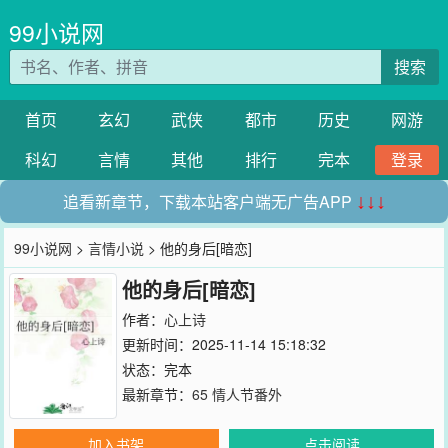
99小说网
搜索
首页
玄幻
武侠
都市
历史
网游
科幻
言情
其他
排行
完本
登录
追看新章节，下载本站客户端无广告APP
↓↓↓
99小说网
>
言情小说
> 他的身后[暗恋]
他的身后[暗恋]
作者：
心上诗
更新时间：2025-11-14 15:18:32
状态：完本
最新章节：
65 情人节番外
加入书架
点击阅读