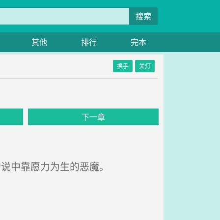
搜索
其他
排行
完本
换手
关灯
下一章
传说中靠愿力为生的恶魔。