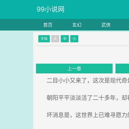
99小说网
首页
玄幻
武侠
字体
大
中
小
上一章
二目小小又来了，这次是现代奇
朝阳平平淡淡活了二十多年，却被
坏消息是，这世界上已难寻愿力