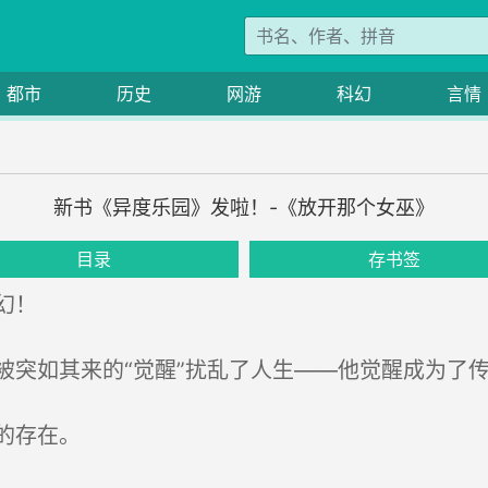
都市
历史
网游
科幻
言情
新书《异度乐园》发啦！-《放开那个女巫》
目录
存书签
幻！
突如其来的“觉醒”扰乱了人生——他觉醒成为了
的存在。