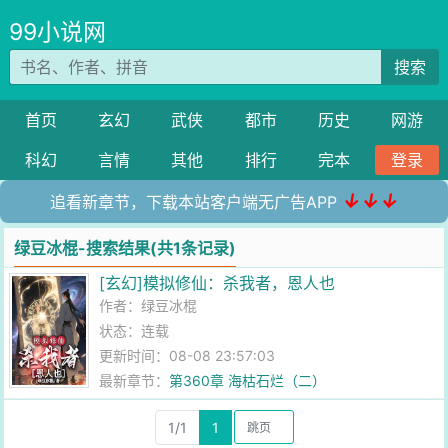
99小说网
搜索
首页
玄幻
武侠
都市
历史
网游
科幻
言情
其他
排行
完本
登录
↓↓↓
追看新章节，下载本站客户端无广告APP
绿豆冰棍-搜索结果(共1条记录)
[玄幻]模拟修仙：杀我者，恩人也
作者：
绿豆冰棍
状态：连载
更新时间：08-08 23:57:03
最新章节：
第360章 海枯石烂（二）
1/1
1