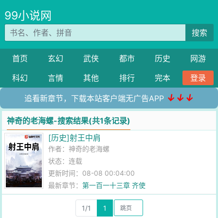
99小说网
搜索
首页
玄幻
武侠
都市
历史
网游
科幻
言情
其他
排行
完本
登录
↓↓↓
追看新章节，下载本站客户端无广告APP
神奇的老海螺-搜索结果(共1条记录)
[历史]射王中肩
作者：
神奇的老海螺
状态：连载
更新时间：08-08 00:04:00
最新章节：
第一百一十三章 齐使
1/1
1