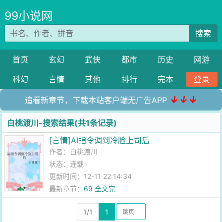
99小说网
搜索
首页
玄幻
武侠
都市
历史
网游
科幻
言情
其他
排行
完本
登录
↓↓↓
追看新章节，下载本站客户端无广告APP
白桃渡川-搜索结果(共1条记录)
[言情]AI指令调到冷脸上司后
作者：
白桃渡川
状态：连载
更新时间：12-11 22:14:34
最新章节：
69 全文完
1/1
1