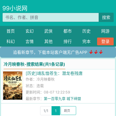
99小说网
搜索
首页
玄幻
武侠
都市
历史
网游
科幻
言情
其他
排行
完本
登录
↓↓↓
追看新章节，下载本站客户端无广告APP
冷月映春秋-搜索结果(共1条记录)
[历史]靖乱恤苍生：潜龙卷残唐
作者：
冷月映春秋
状态：连载
更新时间：08-07 12:22:59
最新章节：
第一百零九章 城下缔盟
1/1
1