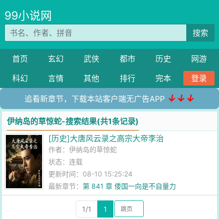
99小说网
搜索
首页
玄幻
武侠
都市
历史
网游
科幻
言情
其他
排行
完本
登录
↓↓↓
追看新章节，下载本站客户端无广告APP
伊纳岛的草惊蛇-搜索结果(共1条记录)
[历史]大唐风云录之高宗大帝李治
作者：
伊纳岛的草惊蛇
状态：连载
更新时间：08-10 15:25:24
最新章节：
第 841 章 倭国一向是不自量力
1/1
1