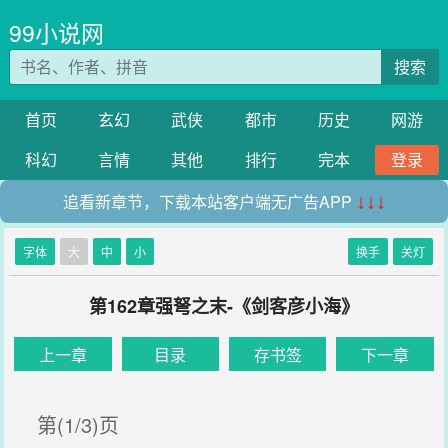
99小说网
搜索
首页
玄幻
武侠
都市
历史
网游
科幻
言情
其他
排行
完本
登录
追看新章节，下载本站客户端无广告APP
↓↓↓
字体
大
中
小
换手
关灯
第162章强弩之末-《剑客彦小海》
上一章
目录
存书签
下一章
第(1/3)页