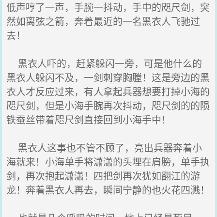
低声哼了一声，手腕一抖动，手中的咫尺剑，突
然如离弦之箭，奔着最近的一名黑衣人飞驰过
去！
黑衣人吓的，赶紧躲闪一旁，可是他什么的
黑衣人躲闪不及，一剑刺穿胸膛！这是旁边的黑
衣人才反应过来，有人拿起兵器想要打掉小海的
咫尺剑，但是小海手腕再次抖动，咫尺剑的的陨
铁蚕丝带着咫尺剑直接回到小海手中！
黑衣人这事也不管不顾了，亮出兵器奔着小
海就来！小海单手将潇潇的头埋在肩膀，单手执
剑，再次抱起潇潇！四把剑再次犹如翻江的游
龙！奔着黑衣人再去，瞬间宁静的也火花四溅！