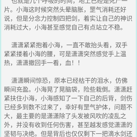
也就是几个呼吸的时间，地上已经是死尸一
片。小海这时候突然头晕脑胀，罡气消耗还好
说，但是分念力控制四把剑，着实让自己的神识
消耗过大，小海甚至感觉自己有点站立不稳。
潇潇紧紧抱着小海，一直不敢抬头看，双手
紧紧搂着小海的腰，可是潇潇突然感觉手上温
热，潇潇撤回手一看，血！！
潇潇瞬间惊恐，原本已经枯干的泪水，仿佛
瞬间充盈。小海晃了晃脑袋，险些栽倒。潇潇赶
紧扶住小海，小海感知了一下自己的后背，剑伤
已经多到数不过来了，幸好有罡气护体，问题不
大，最主要的是潇潇除了头发被风吹的凌乱之
外，并没有收到任何伤害，甚至越发感觉潇潇的
坚韧与决绝。但是背后也仅仅剩下一把滴水剑还