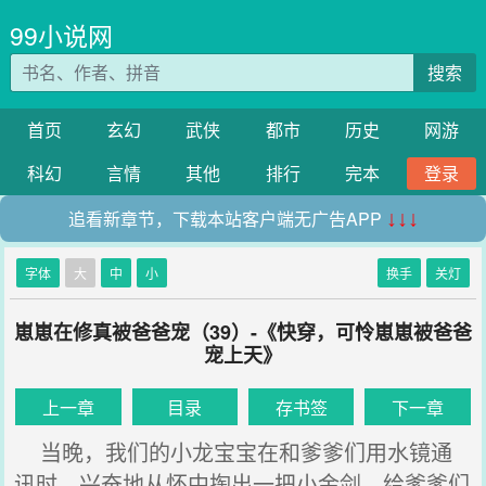
99小说网
搜索
首页
玄幻
武侠
都市
历史
网游
科幻
言情
其他
排行
完本
登录
追看新章节，下载本站客户端无广告APP
↓↓↓
字体
大
中
小
换手
关灯
崽崽在修真被爸爸宠（39）-《快穿，可怜崽崽被爸爸
宠上天》
上一章
目录
存书签
下一章
当晚，我们的小龙宝宝在和爹爹们用水镜通
讯时，兴奋地从怀中掏出一把小金剑，给爹爹们